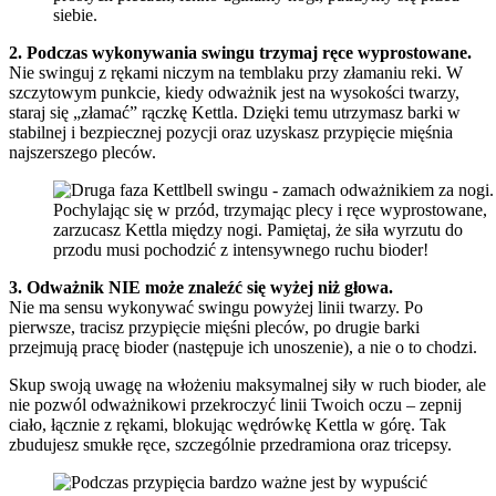
siebie.
2. Podczas wykonywania swingu trzymaj ręce wyprostowane.
Nie swinguj z rękami niczym na temblaku przy złamaniu reki. W
szczytowym punkcie, kiedy odważnik jest na wysokości twarzy,
staraj się „złamać” rączkę Kettla. Dzięki temu utrzymasz barki w
stabilnej i bezpiecznej pozycji oraz uzyskasz przypięcie mięśnia
najszerszego pleców.
Pochylając się w przód, trzymając plecy i ręce wyprostowane,
zarzucasz Kettla między nogi. Pamiętaj, że siła wyrzutu do
przodu musi pochodzić z intensywnego ruchu bioder!
3. Odważnik NIE może znaleźć się wyżej niż głowa.
Nie ma sensu wykonywać swingu powyżej linii twarzy. Po
pierwsze, tracisz przypięcie mięśni pleców, po drugie barki
przejmują pracę bioder (następuje ich unoszenie), a nie o to chodzi.
Skup swoją uwagę na włożeniu maksymalnej siły w ruch bioder, ale
nie pozwól odważnikowi przekroczyć linii Twoich oczu – zepnij
ciało, łącznie z rękami, blokując wędrówkę Kettla w górę. Tak
zbudujesz smukłe ręce, szczególnie przedramiona oraz tricepsy.