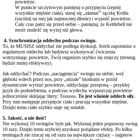
W punkcie szczytowym pamiętaj o przypięciu (zepnij
wszystkie mięśnie ciała), staraj się „złamać” rączkę Kettla
(zaciśnij na niej jak najmocniej dłonie) i wypuść powietrze.
Cały czas patrz się przed siebie – pamiętaj, że Kettlebell nie
może znaleźć się wyżej niż głowa.
4. Synchronizacja oddechu podczas swingu.
To, że MUSISZ oddychać nie podlega dyskusji. Jeżeli zapomnisz o
regularnym oddechu lub będziesz wykonywać ćwiczenia
wstrzymując powietrze, Twój organizm szybko się zmęczy (trening
będzie mniej efektywny).
Jak oddychać? Podczas „naciągnięcia” swingu na siebie, weź
głęboki wdech przez nos, przy „strzale” biodrami w przód
dynamicznie wyrzuć powietrze, oddychając przeponą – przyklej
język do podniebienia, a podczas wydechu wypuszczaj powietrze
jednocześnie sklejając litery: Tsssssss.
To jest właśnie oddech siły.
Przy nim następuje przypięcie ciała i pracują wszystkie mięśnie.
Dzięki temu ciało szybko staje się smukle.
5. Jakość, a nie ilość!
Nie wykonuj 10 swingów byle jak. Wykonaj jeden poprawny swing
10 razy. Dzięki temu szybciej uzyskasz pożądane efekty. Po kilku
treningach nie rzucaj się od razu na największe ciężary – najpierw