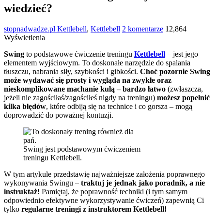
wiedzieć?
stopnadwadze.pl
Kettlebell
,
Kettlebell
2 komentarze
12,864
Wyświetlenia
Swing
to podstawowe ćwiczenie treningu
Kettlebell
– jest jego
elementem wyjściowym. To doskonałe narzędzie do spalania
tłuszczu, nabrania siły, szybkości i gibkości.
Choć pozornie Swing
może wydawać się prosty i wygląda na zwykłe oraz
nieskomplikowane machanie kulą – bardzo łatwo
(zwłaszcza,
jeżeli nie zagościłaś/zagościłeś nigdy na treningu)
możesz popełnić
kilka błędów
, które odbiją się na technice i co gorsza – mogą
doprowadzić do poważnej kontuzji.
Swing jest podstawowym ćwiczeniem
treningu Kettlebell.
W tym artykule przedstawię najważniejsze założenia poprawnego
wykonywania Swingu –
traktuj je jednak jako poradnik, a nie
instruktaż!
Pamiętaj, że poprawność techniki (i tym samym
odpowiednio efektywne wykorzystywanie ćwiczeń) zapewnią Ci
tylko
regularne treningi z instruktorem Kettlebell!