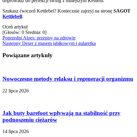
doprowadź do perfekcji swing z mniejszym Kettlem.
Szukasz ćwiczeń Kettlebel? Koniecznie zajrzyj na stronę
SAGOT
Kettlebell
.
Oceń artykuł
[Głosów:
0
Średnia:
0
]
Poprzedni
Aloes: przepisy na zdrowie
Następny
Deser z musem jabłkowym i galaretką
Powiązane artykuły
Nowoczesne metody relaksu i regeneracji organizmu
22 lipca 2026
Jak buty barefoot wpływają na stabilność przy
podnoszeniu ciężarów
14 lipca 2026