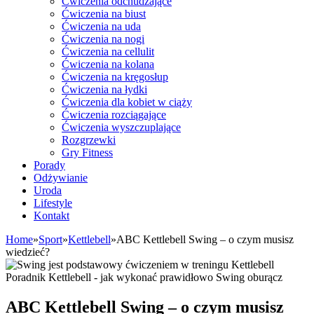
Ćwiczenia odchudzające
Ćwiczenia na biust
Ćwiczenia na uda
Ćwiczenia na nogi
Ćwiczenia na cellulit
Ćwiczenia na kolana
Ćwiczenia na kręgosłup
Ćwiczenia na łydki
Ćwiczenia dla kobiet w ciąży
Ćwiczenia rozciągające
Ćwiczenia wyszczuplające
Rozgrzewki
Gry Fitness
Porady
Odżywianie
Uroda
Lifestyle
Kontakt
Home
»
Sport
»
Kettlebell
»
ABC Kettlebell Swing – o czym musisz
wiedzieć?
Poradnik Kettlebell - jak wykonać prawidłowo Swing oburącz
ABC Kettlebell Swing – o czym musisz