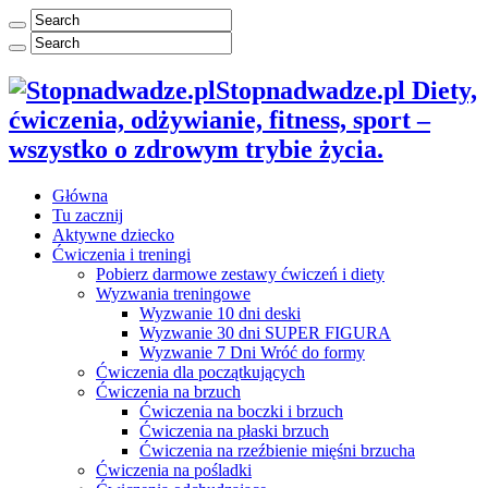
Stopnadwadze.pl Diety,
ćwiczenia, odżywianie, fitness, sport –
wszystko o zdrowym trybie życia.
Główna
Tu zacznij
Aktywne dziecko
Ćwiczenia i treningi
Pobierz darmowe zestawy ćwiczeń i diety
Wyzwania treningowe
Wyzwanie 10 dni deski
Wyzwanie 30 dni SUPER FIGURA
Wyzwanie 7 Dni Wróć do formy
Ćwiczenia dla początkujących
Ćwiczenia na brzuch
Ćwiczenia na boczki i brzuch
Ćwiczenia na płaski brzuch
Ćwiczenia na rzeźbienie mięśni brzucha
Ćwiczenia na pośladki