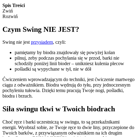
Spis Treści
Zwiń
Rozwiń
Czym Swing NIE JEST?
Swing nie jest
przysiadem
, czyli:
pamiętamy by biodra znajdowały się powyżej kolan
pilnuj, zeby podczas pochylania się w przod, barki nie
schodzily poniżej linii bioder – unikniesz kulenia plecow
pośladki są wypychane w tył, nie w dół
Ćwiczeniem wprowadzającym do techniki, jest ćwiczenie martwego
ciągu z odważnikiem. Biodra wędrują do tyłu, przy jednoczesnym
pochyleniu tułowia. Dzięki temu pracują Twoje nogi, pośladki,
biodra i brzuch.
Siła swingu tkwi w Twoich biodrach
Choć ręce i barki uczestniczą w swingu, to są przekaźnikami
energii. Wyobraź sobie, ze Twoje ręce to dwie liny, przyczepione do
Twoich barków, z przywiązanym odważnikiem na ich drugim