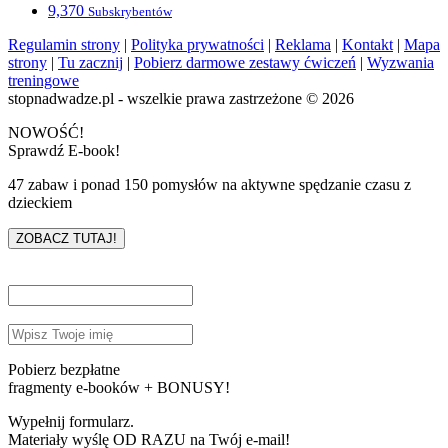
9,370
Subskrybentów
Regulamin strony
|
Polityka prywatności
|
Reklama
|
Kontakt
|
Mapa
strony
|
Tu zacznij
|
Pobierz darmowe zestawy ćwiczeń
|
Wyzwania
treningowe
stopnadwadze.pl - wszelkie prawa zastrzeżone © 2026
NOWOŚĆ!
Sprawdź E-book!
47 zabaw i ponad 150 pomysłów na aktywne spędzanie czasu z
dzieckiem
ZOBACZ TUTAJ!
Pobierz bezpłatne
fragmenty e-booków + BONUSY!
Wypełnij formularz.
Materiały wyślę OD RAZU na Twój e-mail!