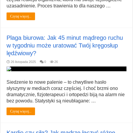
uzasadnienie. Proces trawienia to dla naszego …
Czytaj więcej...
Plaga biurowa: Jak 45 minut mądrego ruchu
w tygodniu może uratować Twój kręgosłup
lędźwiowy?
26 listopada 2025
0
26
Siedzenie to nowe palenie – to chwytliwe hasło
słyszymy w mediach coraz częściej. I choć brzmi ono
dramatycznie, fizjoterapeuci i ortopedzi biją na alarm nie
bez powodu. Statystyki są nieubłagane: …
Czytaj więcej...
Kardio czy siła? Jak mądrze łączyć różne