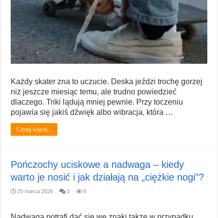
Każdy skater zna to uczucie. Deska jeździ trochę gorzej
niż jeszcze miesiąc temu, ale trudno powiedzieć
dlaczego. Triki lądują mniej pewnie. Przy toczeniu
pojawia się jakiś dźwięk albo wibracja, która …
Czytaj więcej...
Pończochy uciskowe a nadwaga – kiedy
warto je nosić i jak działają na „ciężkie nogi”?
25 marca 2026
0
8
Nadwaga potrafi dać się we znaki także w przypadku