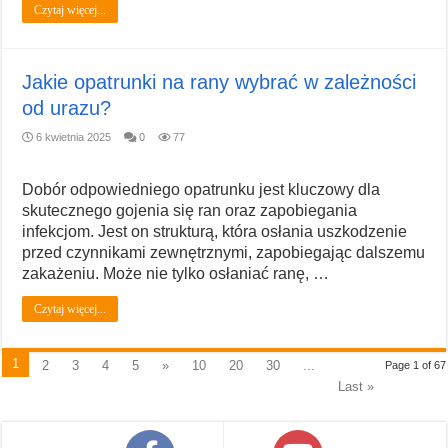
Czytaj więcej...
Jakie opatrunki na rany wybrać w zależności
od urazu?
6 kwietnia 2025
0
77
Dobór odpowiedniego opatrunku jest kluczowy dla
skutecznego gojenia się ran oraz zapobiegania
infekcjom. Jest on strukturą, która osłania uszkodzenie
przed czynnikami zewnętrznymi, zapobiegając dalszemu
zakażeniu. Może nie tylko osłaniać ranę, …
Czytaj więcej...
1
2
3
4
5
»
10
20
30
...
Page 1 of 67
Last »