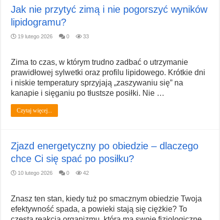
Jak nie przytyć zimą i nie pogorszyć wyników
lipidogramu?
19 lutego 2026
0
33
Zima to czas, w którym trudno zadbać o utrzymanie
prawidłowej sylwetki oraz profilu lipidowego. Krótkie dni
i niskie temperatury sprzyjają „zaszywaniu się” na
kanapie i sięganiu po tłustsze posiłki. Nie …
Czytaj więcej...
Zjazd energetyczny po obiedzie – dlaczego
chce Ci się spać po posiłku?
10 lutego 2026
0
42
Znasz ten stan, kiedy tuż po smacznym obiedzie Twoja
efektywność spada, a powieki stają się ciężkie? To
częsta reakcja organizmu, która ma swoje fizjologiczne