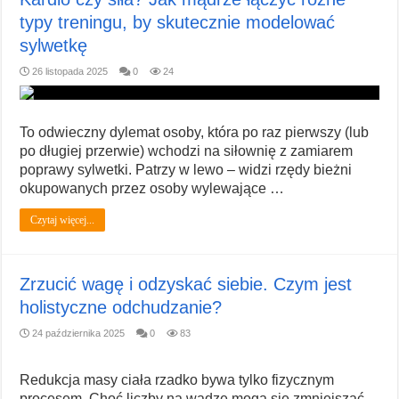
typy treningu, by skutecznie modelować
sylwetkę
26 listopada 2025
0
24
To odwieczny dylemat osoby, która po raz pierwszy (lub
po długiej przerwie) wchodzi na siłownię z zamiarem
poprawy sylwetki. Patrzy w lewo – widzi rzędy bieżni
okupowanych przez osoby wylewające …
Czytaj więcej...
Zrzucić wagę i odzyskać siebie. Czym jest
holistyczne odchudzanie?
24 października 2025
0
83
Redukcja masy ciała rzadko bywa tylko fizycznym
procesem. Choć liczby na wadze mogą się zmniejszać,