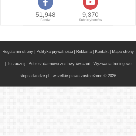
51,948
9,370
Fanów
Subskrybentów
Regulamin strony
|
Polityka prywatności
|
Reklama
|
Kontakt
|
Mapa strony
|
Tu zacznij
|
Pobierz darmowe zestawy ćwiczeń
|
Wyzwania treningowe
stopnadwadze.pl - wszelkie prawa zastrzeżone © 2026