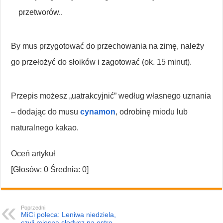
przetworów..
By mus przygotować do przechowania na zimę, należy
go przełożyć do słoików i zagotować (ok. 15 minut).
Przepis możesz „uatrakcyjnić” według własnego uznania
– dodając do musu
cynamon
, odrobinę miodu lub
naturalnego kakao.
Oceń artykuł
[Głosów:
0
Średnia:
0
]
Poprzedni
MiCi poleca: Leniwa niedziela,
czyli mięsna słodycz na ostro