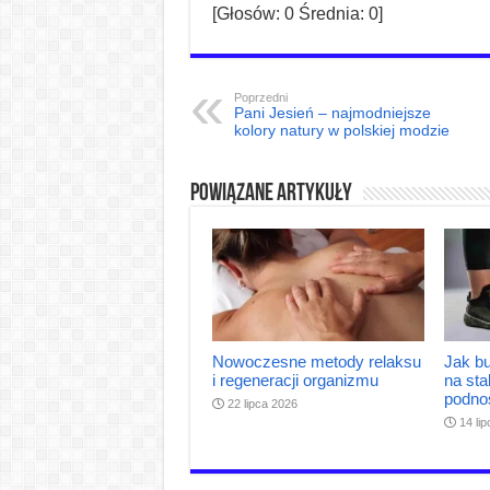
[Głosów:
0
Średnia:
0
]
Poprzedni
Pani Jesień – najmodniejsze
kolory natury w polskiej modzie
Powiązane artykuły
Nowoczesne metody relaksu
Jak bu
i regeneracji organizmu
na sta
podno
22 lipca 2026
14 li