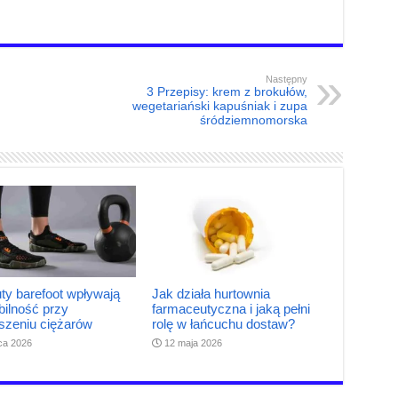
Następny
3 Przepisy: krem z brokułów,
wegetariański kapuśniak i zupa
śródziemnomorska
ty barefoot wpływają
Jak działa hurtownia
bilność przy
farmaceutyczna i jaką pełni
szeniu ciężarów
rolę w łańcuchu dostaw?
pca 2026
12 maja 2026