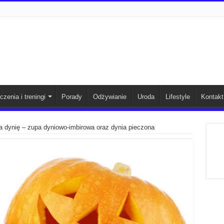
czenia i treningi
Porady
Odżywianie
Uroda
Lifestyle
Kontakt
 dynię – zupa dyniowo-imbirowa oraz dynia pieczona