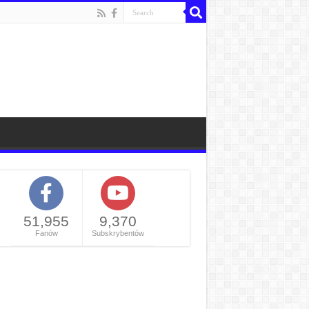
51,955
9,370
Fanów
Subskrybentów