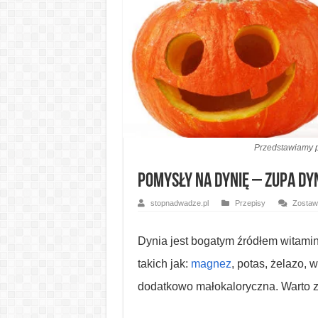
Przedstawiamy p
Pomysły na dynię – zupa dy
stopnadwadze.pl
Przepisy
Zostaw
Dynia jest bogatym źródłem witamin
takich jak:
magnez
, potas, żelazo, w
dodatkowo małokaloryczna. Warto z