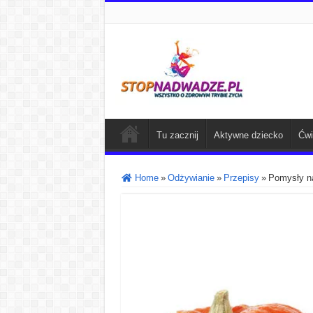
Tu zacznij
Aktywne dziecko
Ćwi
Home
»
Odżywianie
»
Przepisy
»
Pomysły na