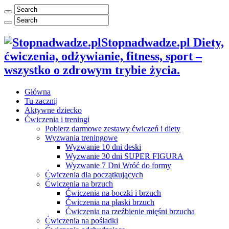
Stopnadwadze.pl Diety,
ćwiczenia, odżywianie, fitness, sport –
wszystko o zdrowym trybie życia.
Główna
Tu zacznij
Aktywne dziecko
Ćwiczenia i treningi
Pobierz darmowe zestawy ćwiczeń i diety
Wyzwania treningowe
Wyzwanie 10 dni deski
Wyzwanie 30 dni SUPER FIGURA
Wyzwanie 7 Dni Wróć do formy
Ćwiczenia dla początkujących
Ćwiczenia na brzuch
Ćwiczenia na boczki i brzuch
Ćwiczenia na płaski brzuch
Ćwiczenia na rzeźbienie mięśni brzucha
Ćwiczenia na pośladki