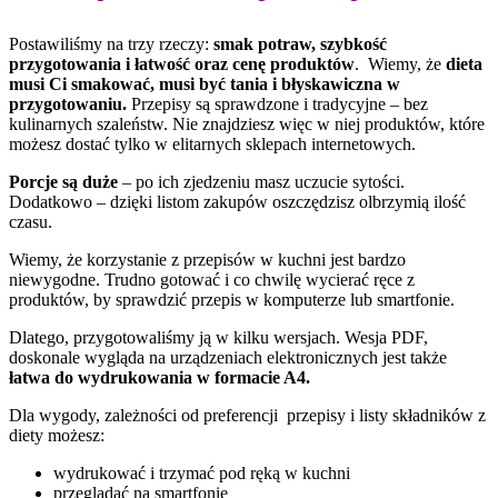
Postawiliśmy na trzy rzeczy:
smak potraw, szybkość
przygotowania i łatwość oraz cenę produktów
. Wiemy, że
dieta
musi Ci smakować, musi być tania i błyskawiczna w
przygotowaniu.
Przepisy są sprawdzone i tradycyjne – bez
kulinarnych szaleństw. Nie znajdziesz więc w niej produktów, które
możesz dostać tylko w elitarnych sklepach internetowych.
Porcje są duże
– po ich zjedzeniu masz uczucie sytości.
Dodatkowo – dzięki listom zakupów oszczędzisz olbrzymią ilość
czasu.
Wiemy, że korzystanie z przepisów w kuchni jest bardzo
niewygodne. Trudno gotować i co chwilę wycierać ręce z
produktów, by sprawdzić przepis w komputerze lub smartfonie.
Dlatego, przygotowaliśmy ją w kilku wersjach. Wesja PDF,
doskonale wygląda na urządzeniach elektronicznych jest także
łatwa do wydrukowania w formacie A4.
Dla wygody, zależności od preferencji przepisy i listy składników z
diety możesz:
wydrukować i trzymać pod ręką w kuchni
przeglądać na smartfonie