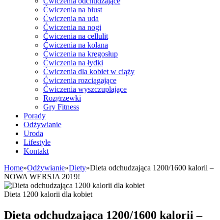
Ćwiczenia odchudzające
Ćwiczenia na biust
Ćwiczenia na uda
Ćwiczenia na nogi
Ćwiczenia na cellulit
Ćwiczenia na kolana
Ćwiczenia na kręgosłup
Ćwiczenia na łydki
Ćwiczenia dla kobiet w ciąży
Ćwiczenia rozciągające
Ćwiczenia wyszczuplające
Rozgrzewki
Gry Fitness
Porady
Odżywianie
Uroda
Lifestyle
Kontakt
Home
»
Odżywianie
»
Diety
»
Dieta odchudzająca 1200/1600 kalorii –
NOWA WERSJA 2019!
Dieta 1200 kalorii dla kobiet
Dieta odchudzająca 1200/1600 kalorii –