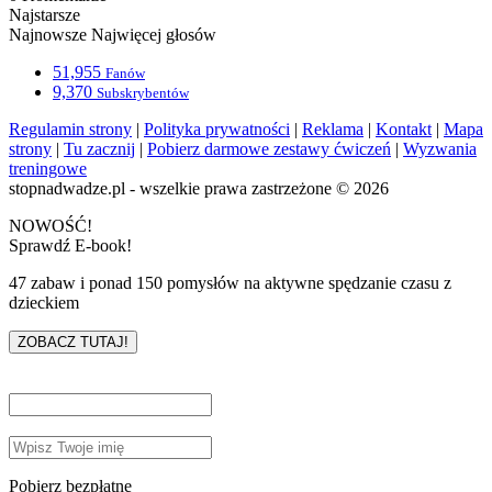
Najstarsze
Najnowsze
Najwięcej głosów
51,955
Fanów
9,370
Subskrybentów
Regulamin strony
|
Polityka prywatności
|
Reklama
|
Kontakt
|
Mapa
strony
|
Tu zacznij
|
Pobierz darmowe zestawy ćwiczeń
|
Wyzwania
treningowe
stopnadwadze.pl - wszelkie prawa zastrzeżone © 2026
NOWOŚĆ!
Sprawdź E-book!
47 zabaw i ponad 150 pomysłów na aktywne spędzanie czasu z
dzieckiem
ZOBACZ TUTAJ!
Pobierz bezpłatne