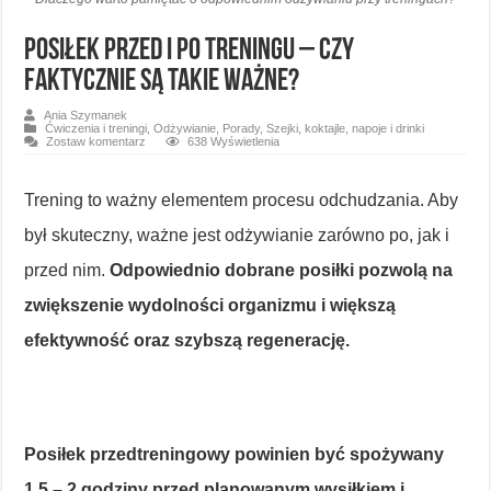
Posiłek przed i po treningu – czy
faktycznie są takie ważne?
Ania Szymanek
Ćwiczenia i treningi
,
Odżywianie
,
Porady
,
Szejki, koktajle, napoje i drinki
Zostaw komentarz
638 Wyświetlenia
Trening to ważny elementem procesu odchudzania. Aby
był skuteczny, ważne jest odżywianie zarówno po, jak i
przed nim.
Odpowiednio dobrane posiłki pozwolą na
zwiększenie wydolności organizmu i większą
efektywność oraz szybszą regenerację.
Posiłek przedtreningowy powinien być spożywany
1,5 – 2 godziny przed planowanym wysiłkiem i