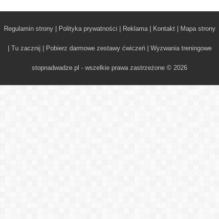
Regulamin strony
|
Polityka prywatności
|
Reklama
|
Kontakt
|
Mapa strony
|
Tu zacznij
|
Pobierz darmowe zestawy ćwiczeń
|
Wyzwania treningowe
stopnadwadze.pl - wszelkie prawa zastrzeżone © 2026