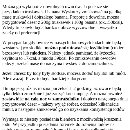
Można go wykonać z dowolnych owoców. Ja posłużę się
przykładem truskawek i banana.Wystarczy zmiksować na gładką
masę truskawki i dojrzałego banana. Proporcje dowolne, można
przygotować deser z 200g truskawek i 100g banana (ok.150kcal).
Wtedy truskawki będą bardzo dobrze wyczuwalne – wszystko
zależy od preferencji.
W przypadku gdy owoce w naszych domowych lodach nie będą
wystarczająco słodkie,
można podratować się ksylitolem
(cukier
brzozowy) lub
miodem
. Należy jednak pamiętać, że łyżeczka
ksylitolu to 17kcal, a miodu 39kcal. Po zmiksowaniu owoców
należy przelać masę do naczynia i wstawić do zamrażalnika.
Jeżeli chcesz by lody były słodsze, możesz dodać ksylitol lub miód.
Ale uważaj! Przez to będą bardziej kaloryczne.
I tu opcje są różne: można poczekać 1-2 godziny, aż owoce będą
tylko lekko zmrożone i już zacząć konsumpcję. A można również
zostawić je na całą noc w zamrażalniku
i dopiero następnego dnia
przygotować deser – należy wyjąć sorbet, odczekać kilkanaście
minut, a następnie zmiksować go do uzyskania konsystencji lodów.
Wymaga to niestety posiadania blendera z możliwością kruszenia
lodu. W przypadku posiadania foremek do robienia lodów na
patyku wystarczy wypełnić foremki i czekać do całkowitego