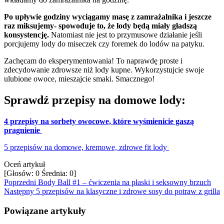
Po upływie godziny wyciągamy masę z zamrażalnika i jeszcze
raz miksujemy- spowoduje to, że lody będą miały gładszą
konsystencję.
Natomiast nie jest to przymusowe działanie jeśli
porcjujemy lody do miseczek czy foremek do lodów na patyku.
Zachęcam do eksperymentowania! To naprawdę proste i
zdecydowanie zdrowsze niż lody kupne. Wykorzystujcie swoje
ulubione owoce, mieszajcie smaki. Smacznego!
Sprawdź przepisy na domowe lody:
4 przepisy na sorbety owocowe, które wyśmienicie gaszą
pragnienie
5 przepisów na domowe, kremowe, zdrowe fit lody
Oceń artykuł
[Głosów:
0
Średnia:
0
]
Poprzedni
Body Ball #1 – ćwiczenia na płaski i seksowny brzuch
Następny
5 przepisów na klasyczne i zdrowe sosy do potraw z grilla
Powiązane artykuły