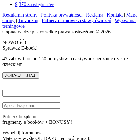
9,370
Subskrybentów
Regulamin strony
|
Polityka prywatności
|
Reklama
|
Kontakt
|
Mapa
strony
|
Tu zacznij
|
Pobierz darmowe zestawy ćwiczeń
|
Wyzwania
treningowe
stopnadwadze.pl - wszelkie prawa zastrzeżone © 2026
NOWOŚĆ!
Sprawdź E-book!
47 zabaw i ponad 150 pomysłów na aktywne spędzanie czasu z
dzieckiem
ZOBACZ TUTAJ!
Pobierz bezpłatne
fragmenty e-booków + BONUSY!
Wypełnij formularz.
Materiały wyślę OD RAZU na Twój e-mail!