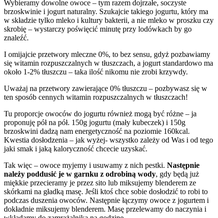
Wybieramy dowolne owoce – tym razem dojrzałe, soczyste
brzoskwinie i jogurt naturalny. Szukajcie takiego jogurtu, który ma
w składzie tylko mleko i kultury bakterii, a nie mleko w proszku czy
skrobię – wystarczy poświęcić minutę przy lodówkach by go
znaleźć.
I omijajcie przetwory mleczne 0%, to bez sensu, gdyż pozbawiamy
się witamin rozpuszczalnych w tłuszczach, a jogurt standardowo ma
około 1-2% tłuszczu – taka ilość nikomu nie zrobi krzywdy.
Uważaj na przetwory zawierające 0% tłuszczu – pozbywasz się w
ten sposób cennych witamin rozpuszczalnych w tłuszczach!
Tu proporcje owoców do jogurtu również mogą być różne – ja
proponuję pół na pół. 150g jogurtu (mały kubeczek) i 150g
brzoskwini dadzą nam energetyczność na poziomie 160kcal.
Kwestia dosłodzenia – jak wyżej- wszystko zależy od Was i od tego
jaki smak i jaką kaloryczność chcecie uzyskać.
Tak więc – owoce myjemy i usuwamy z nich pestki.
Następnie
należy poddusić je w garnku z odrobiną wody
, gdy będą już
miękkie przecieramy je przez sito lub miksujemy blenderem ze
skórkami na gładką masę. Jeśli ktoś chce sobie dosłodzić to robi to
podczas duszenia owoców. Następnie łączymy owoce z jogurtem i
dokładnie miksujemy blenderem. Masę przelewamy do naczynia i
wkładamy do zamrażalnika na godzinę.