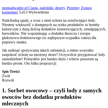
stopnadwadze.pl
Ciasta, naleśniki, desery
,
Przepisy
Zostaw
komentarz
5,413 Wyświetlenia
Nadchodzą upały, a wraz z nimi ochota na orzeźwiające lody.
Niestety większość z dostępnych na rynku produktów to bomby
kaloryczne z dużą ilością dodatków konserwujących, emulgujących,
barwników. Nie wspominając o dodatku tłuszczu i syropu
glukozowo-fruktozowego (w najlepszym wypadku cukru) dla
poprawy smaku.
Jak uniknąć spożywania takich substancji, a mimo wszystko
zaspokoić ochotę na mrożony deser? Oczywiście przygotować lody
samodzielnie! Pomysłów jest bardzo dużo i wbrew pozorom są
bardzo proste. Oto kilka propozycji:
Spis Treści
Zwiń
Rozwiń
1. Sorbet owocowy – czyli lody z samych
owoców bez dodatku produktów
mlecznych