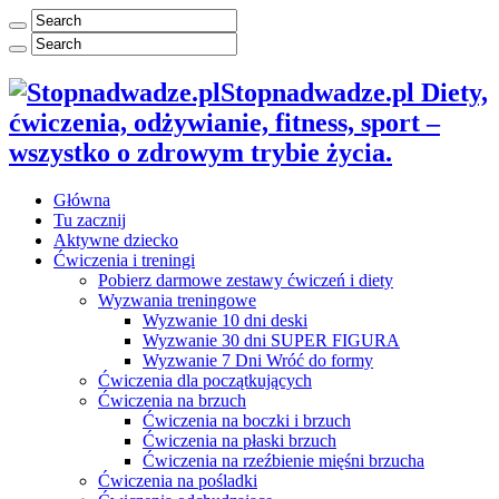
Stopnadwadze.pl Diety,
ćwiczenia, odżywianie, fitness, sport –
wszystko o zdrowym trybie życia.
Główna
Tu zacznij
Aktywne dziecko
Ćwiczenia i treningi
Pobierz darmowe zestawy ćwiczeń i diety
Wyzwania treningowe
Wyzwanie 10 dni deski
Wyzwanie 30 dni SUPER FIGURA
Wyzwanie 7 Dni Wróć do formy
Ćwiczenia dla początkujących
Ćwiczenia na brzuch
Ćwiczenia na boczki i brzuch
Ćwiczenia na płaski brzuch
Ćwiczenia na rzeźbienie mięśni brzucha
Ćwiczenia na pośladki