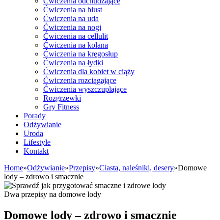
Ćwiczenia odchudzające
Ćwiczenia na biust
Ćwiczenia na uda
Ćwiczenia na nogi
Ćwiczenia na cellulit
Ćwiczenia na kolana
Ćwiczenia na kręgosłup
Ćwiczenia na łydki
Ćwiczenia dla kobiet w ciąży
Ćwiczenia rozciągające
Ćwiczenia wyszczuplające
Rozgrzewki
Gry Fitness
Porady
Odżywianie
Uroda
Lifestyle
Kontakt
Home
»
Odżywianie
»
Przepisy
»
Ciasta, naleśniki, desery
»
Domowe
lody – zdrowo i smacznie
Dwa przepisy na domowe lody
Domowe lody – zdrowo i smacznie