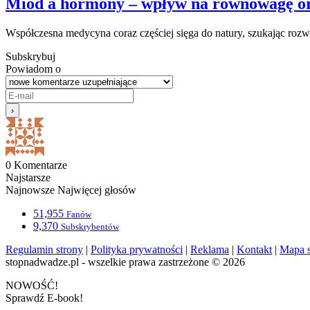
Miód a hormony – wpływ na równowagę o
Współczesna medycyna coraz częściej sięga do natury, szukając ro
Subskrybuj
Powiadom o
0
Komentarze
Najstarsze
Najnowsze
Najwięcej głosów
51,955
Fanów
9,370
Subskrybentów
Regulamin strony
|
Polityka prywatności
|
Reklama
|
Kontakt
|
Mapa s
stopnadwadze.pl - wszelkie prawa zastrzeżone © 2026
NOWOŚĆ!
Sprawdź E-book!