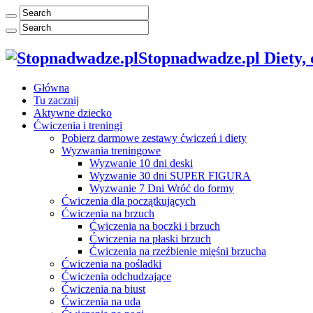
Stopnadwadze.pl Diety, ć
Główna
Tu zacznij
Aktywne dziecko
Ćwiczenia i treningi
Pobierz darmowe zestawy ćwiczeń i diety
Wyzwania treningowe
Wyzwanie 10 dni deski
Wyzwanie 30 dni SUPER FIGURA
Wyzwanie 7 Dni Wróć do formy
Ćwiczenia dla początkujących
Ćwiczenia na brzuch
Ćwiczenia na boczki i brzuch
Ćwiczenia na płaski brzuch
Ćwiczenia na rzeźbienie mięśni brzucha
Ćwiczenia na pośladki
Ćwiczenia odchudzające
Ćwiczenia na biust
Ćwiczenia na uda