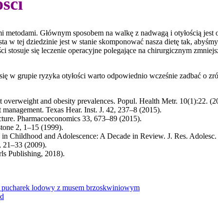
ości
nymi metodami. Głównym sposobem na walkę z nadwagą i otyłością jest
ista w tej dziedzinie jest w stanie skomponować nasza dietę tak, abyśmy
tosuje się leczenie operacyjne polegające na chirurgicznym zmniejsz
ię w grupie ryzyka otyłości warto odpowiednio wcześnie zadbać o zr
ult overweight and obesity prevalences. Popul. Health Metr. 10(1):22. (2
nt management. Texas Hear. Inst. J. 42, 237–8 (2015).
cture. Pharmacoeconomics 33, 673–89 (2015).
stone 2, 1–15 (1999).
ty in Childhood and Adolescence: A Decade in Review. J. Res. Adolesc.
, 21–33 (2009).
ls Publishing, 2018).
owy pucharek lodowy z musem brzoskwiniowym
ud