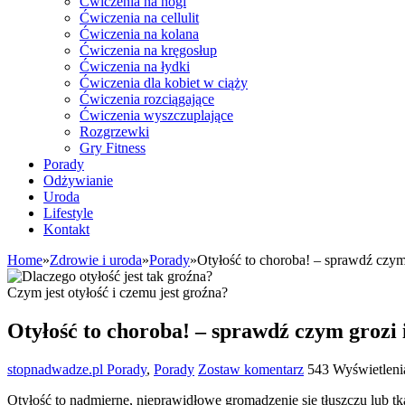
Ćwiczenia na nogi
Ćwiczenia na cellulit
Ćwiczenia na kolana
Ćwiczenia na kręgosłup
Ćwiczenia na łydki
Ćwiczenia dla kobiet w ciąży
Ćwiczenia rozciągające
Ćwiczenia wyszczuplające
Rozgrzewki
Gry Fitness
Porady
Odżywianie
Uroda
Lifestyle
Kontakt
Home
»
Zdrowie i uroda
»
Porady
»
Otyłość to choroba! – sprawdź czym
Czym jest otyłość i czemu jest groźna?
Otyłość to choroba! – sprawdź czym grozi 
stopnadwadze.pl
Porady
,
Porady
Zostaw komentarz
543 Wyświetleni
Otyłość to nadmierne, nieprawidłowe gromadzenie się tłuszczu lub 