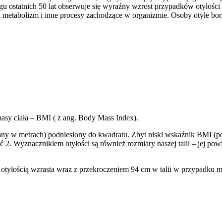
 ostatnich 50 lat obserwuje się wyraźny wzrost przypadków otyłości ni
eż metabolizm i inne procesy zachodzące w organizmie. Osoby otyłe bo
asy ciała – BMI ( z ang. Body Mass Index).
any w metrach) podniesiony do kwadratu. Zbyt niski wskaźnik BMI (p
 2. Wyznacznikiem otyłości są również rozmiary naszej talii – jej po
 otyłością wzrasta wraz z przekroczeniem 94 cm w talii w przypadku 