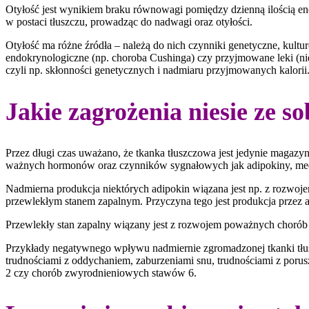
Otyłość jest wynikiem braku równowagi pomiędzy dzienną ilością en
w postaci tłuszczu, prowadząc do nadwagi oraz otyłości.
Otyłość ma różne źródła – należą do nich czynniki genetyczne, kultu
endokrynologiczne (np. choroba Cushinga) czy przyjmowane leki (nie
czyli np. skłonności genetycznych i nadmiaru przyjmowanych kalorii
Jakie zagrożenia niesie ze 
Przez długi czas uważano, że tkanka tłuszczowa jest jedynie magazy
ważnych hormonów oraz czynników sygnałowych jak adipokiny, med
Nadmierna produkcja niektórych adipokin wiązana jest np. z rozwoj
przewlekłym stanem zapalnym. Przyczyna tego jest produkcja przez 
Przewlekły stan zapalny wiązany jest z rozwojem poważnych chorób 
Przykłady negatywnego wpływu nadmiernie zgromadzonej tkanki tłu
trudnościami z oddychaniem, zaburzeniami snu, trudnościami z poru
2 czy chorób zwyrodnieniowych stawów 6.