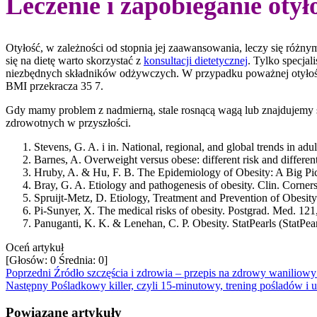
Leczenie i zapobieganie otył
Otyłość, w zależności od stopnia jej zaawansowania, leczy się róż
się na dietę warto skorzystać z
konsultacji dietetycznej
. Tylko specjal
niezbędnych składników odżywczych. W przypadku poważnej otyłości s
BMI przekracza 35 7.
Gdy mamy problem z nadmierną, stale rosnącą wagą lub znajdujemy s
zdrowotnych w przyszłości.
Stevens, G. A. i in. National, regional, and global trends in ad
Barnes, A. Overweight versus obese: different risk and differe
Hruby, A. & Hu, F. B. The Epidemiology of Obesity: A Big Pi
Bray, G. A. Etiology and pathogenesis of obesity. Clin. Corner
Spruijt-Metz, D. Etiology, Treatment and Prevention of Obesi
Pi-Sunyer, X. The medical risks of obesity. Postgrad. Med. 121
Panuganti, K. K. & Lenehan, C. P. Obesity. StatPearls (StatPear
Oceń artykuł
[Głosów:
0
Średnia:
0
]
Poprzedni
Źródło szczęścia i zdrowia – przepis na zdrowy wanili
Następny
Pośladkowy killer, czyli 15-minutowy, trening pośladów i 
Powiązane artykuły