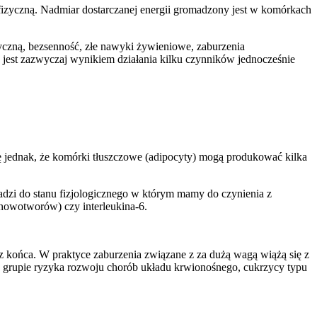
fizyczną. Nadmiar dostarczanej energii gromadzony jest w komórkach
zyczną, bezsenność, złe nawyki żywieniowe, zaburzenia
a jest zazwyczaj wynikiem działania kilku czynników jednocześnie
ię jednak, że komórki tłuszczowe (adipocyty) mogą produkować kilka
adzi do stanu fizjologicznego w którym mamy do czynienia z
nowotworów) czy interleukina-6.
końca. W praktyce zaburzenia związane z za dużą wagą wiążą się z
w grupie ryzyka rozwoju chorób układu krwionośnego, cukrzycy typu