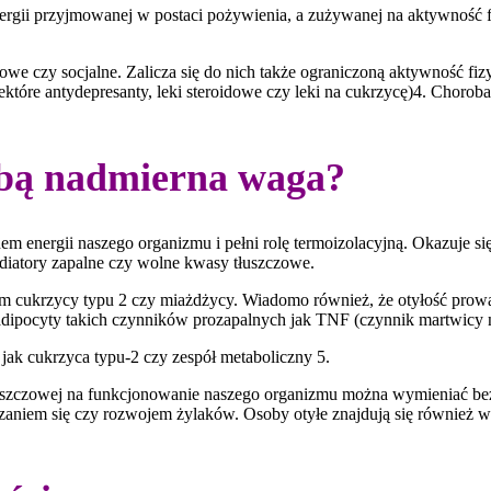
ergii przyjmowanej w postaci pożywienia, a zużywanej na aktywność 
rowe czy socjalne. Zalicza się do nich także ograniczoną aktywność fi
które antydepresanty, leki steroidowe czy leki na cukrzycę)4. Chorob
.
sobą nadmierna waga?
nem energii naszego organizmu i pełni rolę termoizolacyjną. Okazuje s
iatory zapalne czy wolne kwasy tłuszczowe.
em cukrzycy typu 2 czy miażdżycy. Wiadomo również, że otyłość prow
adipocyty takich czynników prozapalnych jak TNF (czynnik martwicy 
jak cukrzyca typu-2 czy zespół metaboliczny 5.
szczowej na funkcjonowanie naszego organizmu można wymieniać bez 
szaniem się czy rozwojem żylaków. Osoby otyłe znajdują się również 