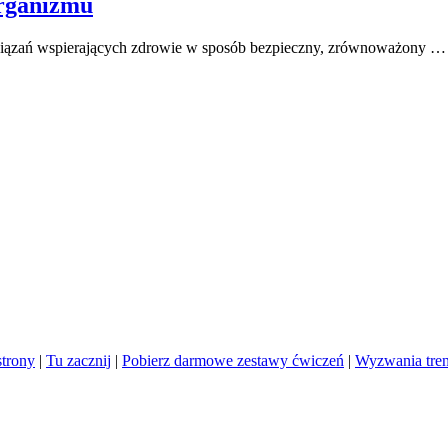
rganizmu
związań wspierających zdrowie w sposób bezpieczny, zrównoważony …
trony
|
Tu zacznij
|
Pobierz darmowe zestawy ćwiczeń
|
Wyzwania tre