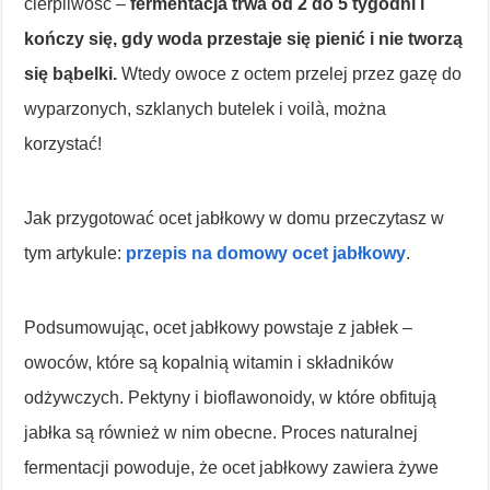
cierpliwość –
fermentacja trwa od 2 do 5 tygodni i
kończy się, gdy woda przestaje się pienić i nie tworzą
się bąbelki.
Wtedy owoce z octem przelej przez gazę do
wyparzonych, szklanych butelek i voilà, można
korzystać!
Jak przygotować ocet jabłkowy w domu przeczytasz w
tym artykule:
przepis na domowy ocet jabłkowy
.
Podsumowując, ocet jabłkowy powstaje z jabłek –
owoców, które są kopalnią witamin i składników
odżywczych. Pektyny i bioflawonoidy, w które obfitują
jabłka są również w nim obecne. Proces naturalnej
fermentacji powoduje, że ocet jabłkowy zawiera żywe