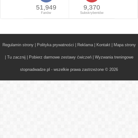
51,949
9,370
Fanów
Subskrybentów
Regulamin strony
|
Polityka prywatności
|
Reklama
|
Kontakt
|
Mapa strony
|
Tu zacznij
|
Pobierz darmowe zestawy ćwiczeń
|
Wyzwania treningowe
stopnadwadze.pl - wszelkie prawa zastrzeżone © 2026