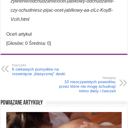
zywienie/odchudzanie/ocet-jablkowy-odchudzanie-
czy-schudniesz-pijac-ocet-jablkowy-aa-ziLc-KoyB-
Vcih.html
Oceń artykuł
[Głosów:
0
Średnia:
0
]
Poprzedni
6 ciekawych pomysłów na
rozwinięcie „klasycznej” deski
Następny
10 nieoczywistych powodów,
przez które nie mogę schudnąć
mimo diety i ćwiczeń
Powiązane artykuły