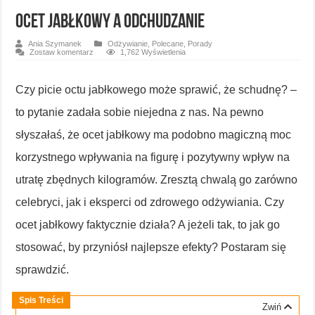
Ocet jabłkowy a odchudzanie
Ania Szymanek
Odżywianie
,
Polecane
,
Porady
Zostaw komentarz
1,762 Wyświetlenia
Czy picie octu jabłkowego może sprawić, że schudnę? –
to pytanie zadała sobie niejedna z nas. Na pewno
słyszałaś, że ocet jabłkowy ma podobno magiczną moc
korzystnego wpływania na figurę i pozytywny wpływ na
utratę zbędnych kilogramów. Zresztą chwalą go zarówno
celebryci, jak i eksperci od zdrowego odżywiania. Czy
ocet jabłkowy faktycznie działa? A jeżeli tak, to jak go
stosować, by przyniósł najlepsze efekty? Postaram się
sprawdzić.
Spis Treści
Zwiń