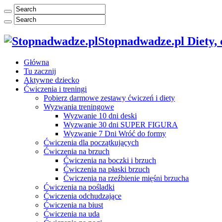
Stopnadwadze.pl Diety, ć
Główna
Tu zacznij
Aktywne dziecko
Ćwiczenia i treningi
Pobierz darmowe zestawy ćwiczeń i diety
Wyzwania treningowe
Wyzwanie 10 dni deski
Wyzwanie 30 dni SUPER FIGURA
Wyzwanie 7 Dni Wróć do formy
Ćwiczenia dla początkujących
Ćwiczenia na brzuch
Ćwiczenia na boczki i brzuch
Ćwiczenia na płaski brzuch
Ćwiczenia na rzeźbienie mięśni brzucha
Ćwiczenia na pośladki
Ćwiczenia odchudzające
Ćwiczenia na biust
Ćwiczenia na uda