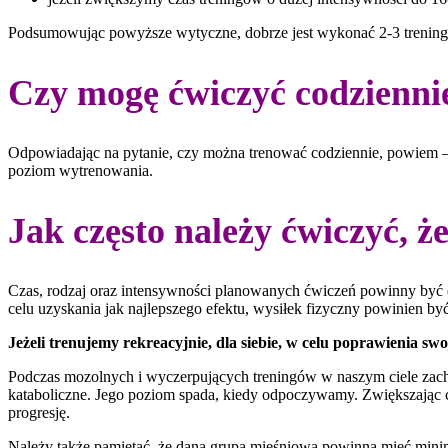
Podsumowując powyższe wytyczne, dobrze jest wykonać 2-3 treningi 
Czy mogę ćwiczyć codzienni
Odpowiadając na pytanie, czy można trenować codziennie, powiem – ta
poziom wytrenowania.
Jak często należy ćwiczyć, 
Czas, rodzaj oraz intensywności planowanych ćwiczeń powinny być 
celu uzyskania jak najlepszego efektu, wysiłek fizyczny powinien b
Jeżeli trenujemy rekreacyjnie, dla siebie, w celu poprawienia sw
Podczas mozolnych i wyczerpujących treningów w naszym ciele zacho
kataboliczne. Jego poziom spada, kiedy odpoczywamy. Zwiększając c
progresję.
Należy także pamiętać, że dana grupa mięśniowa powinna mieć min