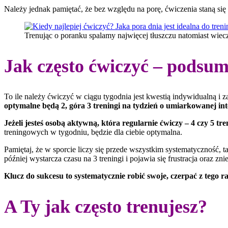
Należy jednak pamiętać, że bez względu na porę, ćwiczenia staną si
Trenując o poranku spalamy najwięcej tłuszczu natomiast wiecz
Jak często ćwiczyć – podsu
To ile należy ćwiczyć w ciągu tygodnia jest kwestią indywidualną i 
optymalne będą 2, góra 3 treningi na tydzień o umiarkowanej in
Jeżeli jesteś osobą aktywną, która regularnie ćwiczy – 4 czy 5 tr
treningowych w tygodniu, będzie dla ciebie optymalna.
Pamiętaj, że w sporcie liczy się przede wszystkim systematyczność, t
później wystarcza czasu na 3 treningi i pojawia się frustracja oraz zni
Klucz do sukcesu to systematycznie robić swoje, czerpać z tego 
A Ty jak często trenujesz?