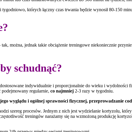
tygodniowo, których łączny czas trwania będzie wynosił 80-150 minu
e?
k, można, jednak takie obciążenie treningowe niekoniecznie przyniesie
żeby schudnąć?
dostosowane indywidualnie i proporcjonalnie do wieku i wydolności 
yć podejmowany regularnie,
co najmniej
2-3 razy w tygodniu.
ojego wyglądu i ogólnej sprawności fizycznej, przeprowadzanie cod
dzi szereg procesów. Jednym z nich jest wydzielanie kortyzolu, któr
zęstotliwość treningów narażamy się na wzmożoną produkcję kortyzolu
imum 24h przerwy między sesjami treningowymi.