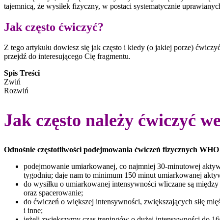
tajemnicą, że wysiłek fizyczny, w postaci systematycznie uprawiany
Jak często ćwiczyć?
Z tego artykułu dowiesz się jak często i kiedy (o jakiej porze) ćwic
przejdź do interesującego Cię fragmentu.
Spis Treści
Zwiń
Rozwiń
Jak często należy ćwiczyć 
Odnośnie częstotliwości podejmowania ćwiczeń fizycznych WHO 
podejmowanie umiarkowanej, co najmniej 30-minutowej aktywno
tygodniu; daje nam to minimum 150 minut umiarkowanej aktywn
do wysiłku o umiarkowanej intensywności wliczane są między i
oraz spacerowanie;
do ćwiczeń o większej intensywności, zwiększających siłę mięśn
i inne;
jeżeli zwiększymy czas treningów o dużej intensywności do 1