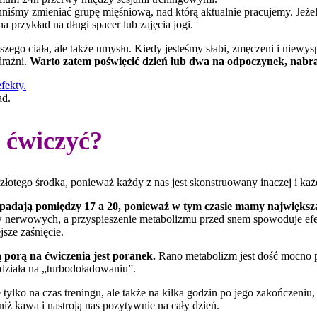
iśmy zmieniać grupę mięśniową, nad którą aktualnie pracujemy. Jeżel
przykład na długi spacer lub zajęcia jogi.
zego ciała, ale także umysłu. Kiedy jesteśmy słabi, zmęczeni i niewyspan
drażni.
Warto zatem poświęcić dzień lub dwa na odpoczynek, nabranie
ad.
j ćwiczyć?
 ma złotego środka, ponieważ każdy z nas jest skonstruowany inaczej i 
padają pomiędzy 17 a 20, ponieważ w tym czasie mamy największą s
ów nerwowych, a przyspieszenie metabolizmu przed snem spowoduje efe
jsze zaśnięcie.
 porą na ćwiczenia jest poranek.
Rano metabolizm jest dość mocno po
y działa na „turbodoładowaniu”.
tylko na czas treningu, ale także na kilka godzin po jego zakończeniu, 
iż kawa i nastroją nas pozytywnie na cały dzień.