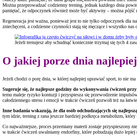
Można przeprowadzać codzienny trening, jednak każdego dnia powinn
pamiętać, że odpoczynek również może być aktywny – można pójść na 
Regeneracja jest ważna, ponieważ jest to nie tylko odpoczynek dla nas
zniechęceni, a codzienne czynności stają się męczące i wszystko nas 
Jeżeli trenujesz aby schudnąć koniecznie trzymaj się tych 4 zas
O jakiej porze dnia najlepie
Jeżeli chodzi o porę dnia, w której najlepiej uprawiać sport, to nie
Sugeruje się, że najlepsze godziny do wykonywania ćwiczeń przy
temu maleje ryzyko kontuzji i przyspiesza się przewodzenie impuls
całodziennego stresu i emocji w trakcie ćwiczeń pozwoli też na łatwie
Inne badania wskazują, że dla osób odchudzających się najlepszą
tym idzie, trening z rana jeszcze bardziej podkręca metabolizm, któr
Co najważniejsze, proces przemiany materii zostaje przyspieszony nie 
w trakcie ćwiczeń uwalniamy endorfiny, które pobudzają dużo lepiej n