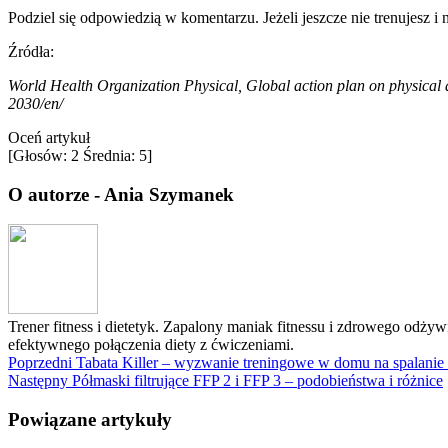
Podziel się odpowiedzią w komentarzu. Jeżeli jeszcze nie trenujesz i 
Źródła:
World Health Organization Physical, Global action plan on physical a
2030/en/
Oceń artykuł
[Głosów:
2
Średnia:
5
]
O autorze - Ania Szymanek
Trener fitness i dietetyk. Zapalony maniak fitnessu i zdrowego odży
efektywnego połączenia diety z ćwiczeniami.
Poprzedni
Tabata Killer – wyzwanie treningowe w domu na spalani
Następny
Półmaski filtrujące FFP 2 i FFP 3 – podobieństwa i różnice
Powiązane artykuły