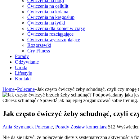
Ćwiczenia na nogi
Ćwiczenia na cellulit
Ćwiczenia na kolana
Ćwiczenia na kręgosłup
Ćwiczenia na łydki
Ćwiczenia dla kobiet w ciąży
Ćwiczenia rozciągające
Ćwiczenia wyszczuplające
Rozgrzewki
Gry Fitness
Porady
Odżywianie
Uroda
Lifestyle
Kontakt
Home
»
Polecane
»
Jak często ćwiczyć żeby schudnąć, czyli czy mogę 
Chcesz schudnąć? Sprawdź jak najlepiej zorganizować sobie trening.
Jak często ćwiczyć żeby schudnąć, czyli c
Ania Szymanek
Polecane
,
Porady
Zostaw komentarz
512 Wyświetlen
Nie da się ukryć, że połączenie diety z systematyczną aktywnością f