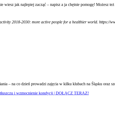
nie wiesz jak najlepiej zacząć – napisz a ja chętnie pomogę! Możesz te
ctivity 2018-2030: more active people for a healthier world. https://w
wiania – na co dzień prowadzi zajęcia w kilku klubach na Śląsku oraz
e tłuszczu i wzmocnienie kondycji | DOŁĄCZ TERAZ!