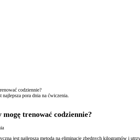
trenować codziennie?
zy mogę trenować codziennie?
ia
izyczną jest najlepszą metodą na eliminację zbędnych kilogramów i ut