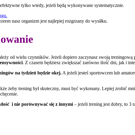
ę efektywne tylko wtedy, jeżeli będą wykonywane systematycznie.
orem nasz organizm jest najlepiej rozgrzany do wysiłku.
mowanie
zależy od wielu czynników. Jeżeli dopiero zaczynasz swoją treningową 
tensywności
. Z czasem będziesz zwiększać zarówno ilość dni, jak i in
eningów na tydzień będzie okej.
A jeżeli jesteś sportowcem lub amator
akże żeby trening był skuteczny, musi być wykonany. Lepiej zrobić mnie
echęcenie.
radość i nie porównywać się z innymi
– jeżeli trening jest dobry, to 3