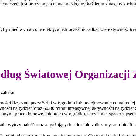
ch ćwiczeń, jest potrzebny, a nawet niezbędny każdemu z nas, by zacho
zyć, by mieć wymarzone efekty, a jednocześnie zadbać o efektywność tren
według Światowej Organizacj
zaleca:
ści fizycznej przez 5 dni w tygodniu lub podejmowanie co najmniej 
ości na tydzień oraz 60/80 minut intensywnej aktywności na tydzień;
nnymi prace domowe, jak praca w ogródku, sprzątanie, spacer z psem, 
i i wytrzymałość oraz angażujących całe ciało zaliczamy: aerobic/fitne
60 minut lub czas umiarkowanych ćwiczeń do 300 minut na tydzień, m