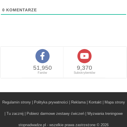
0
KOMENTARZE
51,950
9,370
Fanów
Subskrybentów
Regulamin strony
|
Polityka prywatności
|
Reklama
|
Kontakt
|
Mapa strony
|
Tu zacznij
|
Pobierz darmowe zestawy ćwiczeń
|
Wyzwania treningowe
stopnadwadze.pl - wszelkie prawa zastrzeżone © 2026