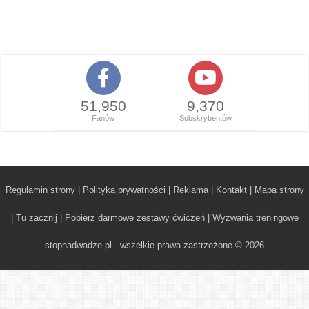
51,950
9,370
Fanów
Subskrybentów
Regulamin strony
|
Polityka prywatności
|
Reklama
|
Kontakt
|
Mapa strony
|
Tu zacznij
|
Pobierz darmowe zestawy ćwiczeń
|
Wyzwania treningowe
stopnadwadze.pl - wszelkie prawa zastrzeżone © 2026