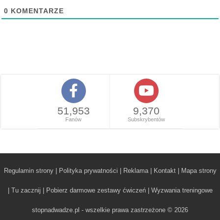
0
KOMENTARZE
51,953
9,370
Fanów
Subskrybentów
Regulamin strony
|
Polityka prywatności
|
Reklama
|
Kontakt
|
Mapa strony
|
Tu zacznij
|
Pobierz darmowe zestawy ćwiczeń
|
Wyzwania treningowe
stopnadwadze.pl - wszelkie prawa zastrzeżone © 2026