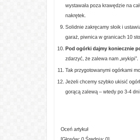
wystawała poza krawędzie na całe
nakrętek.
Solidnie zakręcamy słoik i ustawi
garaż, piwnica w granicach 10 st
Pod ogórki dajmy koniecznie 
zdarzyć, że zalewa nam „wykipi”.
Tak przygotowanymi ogórkami moż
Jeżeli chcemy szybko ukisić ogór
gorącą zalewą – wtedy po 3-4 dn
Oceń artykuł
[Głosów:
0
Średnia:
0
]