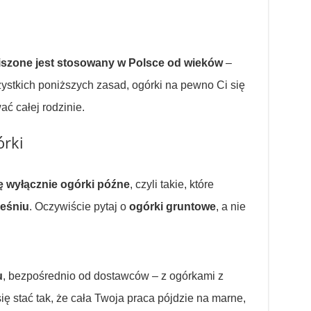
iszone jest stosowany w Polsce od wieków
–
zystkich poniższych zasad, ogórki na pewno Ci się
ć całej rodzinie.
órki
ię wyłącznie ogórki późne
, czyli takie, które
ześniu
. Oczywiście pytaj o
ogórki gruntowe
, a nie
u
, bezpośrednio od dostawców – z ogórkami z
ę stać tak, że cała Twoja praca pójdzie na marne,