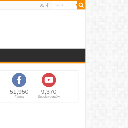
51,950
9,370
Fanów
Subskrybentów