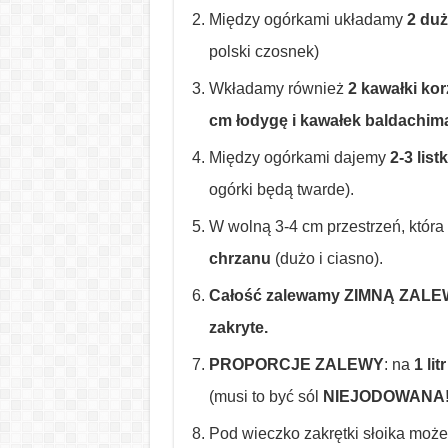
Między ogórkami układamy
2 duż
polski czosnek)
Wkładamy również
2 kawałki ko
cm łodygę i kawałek baldachim
Między ogórkami dajemy
2-3 list
ogórki będą twarde).
W wolną 3-4 cm przestrzeń, która
chrzanu
(dużo i ciasno).
Całość zalewamy ZIMNĄ ZALEWĄ (
zakryte.
PROPORCJE ZALEWY
: na
1 li
(musi to być sól
NIEJODOWANA
Pod wieczko zakrętki słoika może