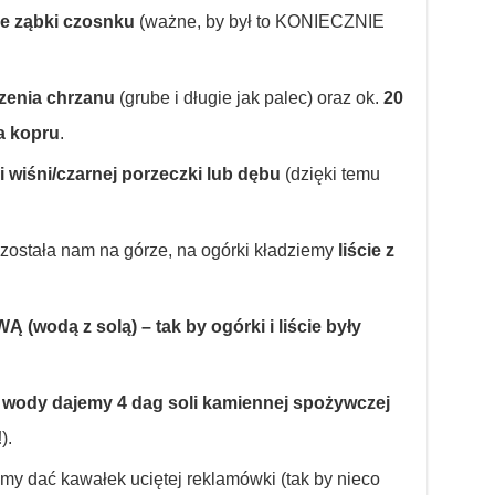
e ząbki czosnku
(ważne, by był to KONIECZNIE
rzenia chrzanu
(grube i długie jak palec) oraz ok.
20
a kopru
.
ki wiśni/czarnej porzeczki lub dębu
(dzięki temu
 została nam na górze, na ogórki kładziemy
liście z
wodą z solą) – tak by ogórki i liście były
tr wody dajemy 4 dag soli kamiennej spożywczej
!
).
my dać kawałek uciętej reklamówki (tak by nieco