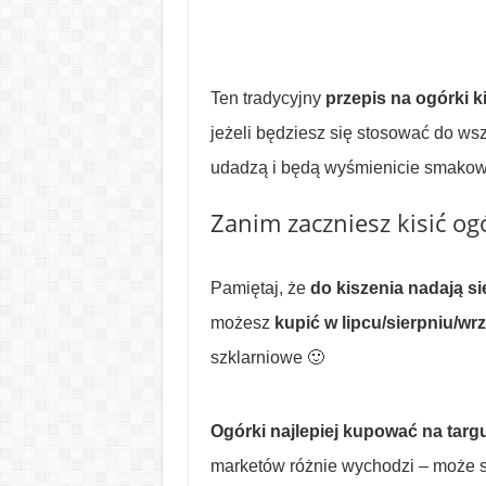
Ten tradycyjny
przepis na ogórki k
jeżeli będziesz się stosować do ws
udadzą i będą wyśmienicie smakowa
Zanim zaczniesz kisić og
Pamiętaj, że
do kiszenia nadają s
możesz
kupić w lipcu/sierpniu/wr
szklarniowe 🙂
Ogórki najlepiej kupować na targ
marketów różnie wychodzi – może si