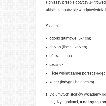
Poniższy przepis dotyczy 1-litrowego
ukisić, zaopatrz się w odpowiednią 
Składniki:
ogórki gruntowe (5-7 cm)
chrzan (liście i korzeń)
sól kamienna
czosnek
liście wiśni/czarnej porzeczki/dęb
koper (łodyga i baldachim)
Do umytych słoików wkładamy ogór
między ogórkami,
a nakrętką zos