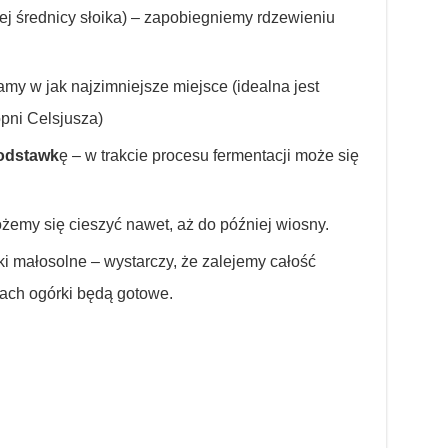
j średnicy słoika) – zapobiegniemy rdzewieniu
amy w jak najzimniejsze miejsce (idealna jest
opni Celsjusza)
podstawk
ę – w trakcie procesu fermentacji może się
emy się cieszyć nawet, aż do później wiosny.
ki małosolne – wystarczy, że zalejemy całość
iach ogórki będą gotowe.