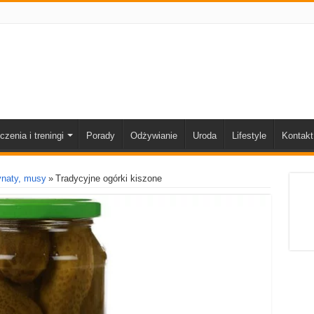
czenia i treningi
Porady
Odżywianie
Uroda
Lifestyle
Kontakt
ynaty, musy
»
Tradycyjne ogórki kiszone