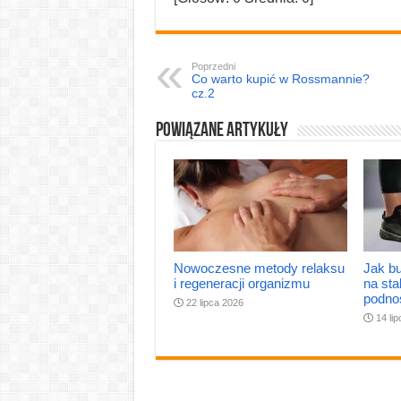
Poprzedni
Co warto kupić w Rossmannie?
cz.2
Powiązane artykuły
Nowoczesne metody relaksu
Jak bu
i regeneracji organizmu
na sta
podno
22 lipca 2026
14 li