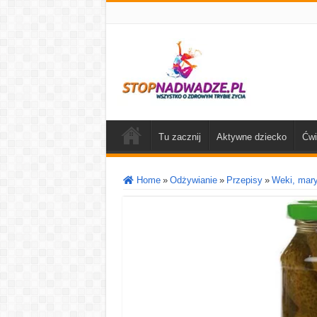
Tu zacznij
Aktywne dziecko
Ćwi
Home
»
Odżywianie
»
Przepisy
»
Weki, mar