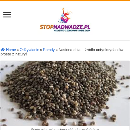
Home
»
Odżywianie
»
Porady
»
Nasiona chia – źródło antyoksydantów
prosto z natury!
Warto włączyć nasiona chia do swojej diety