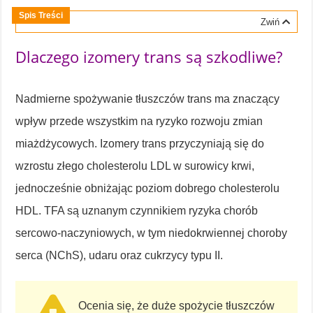
Spis Treści
Zwiń
Dlaczego izomery trans są szkodliwe?
Nadmierne spożywanie tłuszczów trans ma znaczący
wpływ przede wszystkim na ryzyko rozwoju zmian
miażdżycowych. Izomery trans przyczyniają się do
wzrostu złego cholesterolu LDL w surowicy krwi,
jednocześnie obniżając poziom dobrego cholesterolu
HDL. TFA są uznanym czynnikiem ryzyka chorób
sercowo-naczyniowych, w tym niedokrwiennej choroby
serca (NChS), udaru oraz cukrzycy typu II.
Ocenia się, że duże spożycie tłuszczów