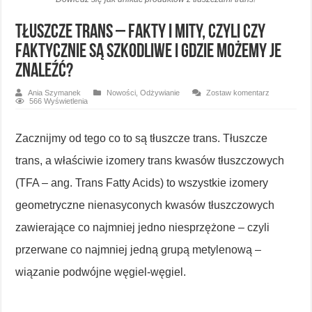
Tłuszcze trans – fakty i mity, czyli czy
faktycznie są szkodliwe i gdzie możemy je
znaleźć?
Ania Szymanek
Nowości
,
Odżywianie
Zostaw komentarz
566 Wyświetlenia
Zacznijmy od tego co to są tłuszcze trans. Tłuszcze
trans, a właściwie izomery trans kwasów tłuszczowych
(TFA – ang. Trans Fatty Acids) to wszystkie izomery
geometryczne nienasyconych kwasów tłuszczowych
zawierające co najmniej jedno niesprzężone – czyli
przerwane co najmniej jedną grupą metylenową –
wiązanie podwójne węgiel-węgiel.