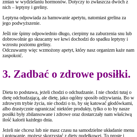
zmian w wydzielaniu hormonów. Dotyczy to zwłaszcza dwóch z
nich – leptyny i greliny.
Leptyna odpowiada za hamowanie apetytu, natomiast grelina za
jego podwyższenie.
Jeśli nie śpimy odpowiednio długo, cierpimy na zaburzenia snu lub
dobrowolnie go skracamy we krwi dochodzi do spadku leptyny i
wzrostu poziomu greliny.
Odczuwamy więc wzmożony apetyt, który nasz organizm każe nam
zaspokoić.
3. Zadbać o zdrowe posiłki.
Dieta to podstawa, jeżeli chodzi o odchudzanie. I nie chodzi tutaj o
dietę odchudzającą, ale dietę, jako ogólny sposób odżywiania. Bo w
zdrowym trybie życia, nie chodzi o to, by się katować głodówkami,
albo drastycznie ograniczać niektóre produkty, tylko o to by nasze
posiłki były zbilansowane i zdrowe oraz dostarczały nam właściwą
ilość kalorii każdego dnia.
Jeżeli nie chcesz lub nie masz czasu na samodzielne układanie menu
i gotowanie, możesz skorzystać z diety pudełkowej. To proste i