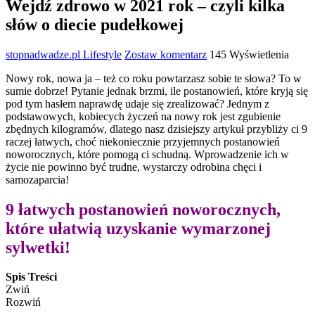
Wejdź zdrowo w 2021 rok – czyli kilka
słów o diecie pudełkowej
stopnadwadze.pl
Lifestyle
Zostaw komentarz
145 Wyświetlenia
Nowy rok, nowa ja – też co roku powtarzasz sobie te słowa? To w
sumie dobrze! Pytanie jednak brzmi, ile postanowień, które kryją się
pod tym hasłem naprawdę udaje się zrealizować? Jednym z
podstawowych, kobiecych życzeń na nowy rok jest zgubienie
zbędnych kilogramów, dlatego nasz dzisiejszy artykuł przybliży ci 9
raczej łatwych, choć niekoniecznie przyjemnych postanowień
noworocznych, które pomogą ci schudną. Wprowadzenie ich w
życie nie powinno być trudne, wystarczy odrobina chęci i
samozaparcia!
9 łatwych postanowień noworocznych,
które ułatwią uzyskanie wymarzonej
sylwetki!
Spis Treści
Zwiń
Rozwiń