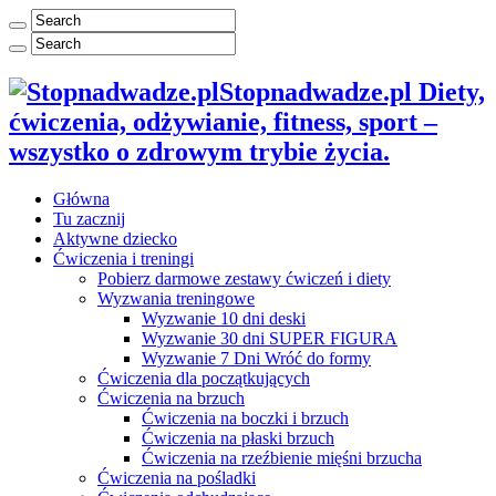
Stopnadwadze.pl Diety,
ćwiczenia, odżywianie, fitness, sport –
wszystko o zdrowym trybie życia.
Główna
Tu zacznij
Aktywne dziecko
Ćwiczenia i treningi
Pobierz darmowe zestawy ćwiczeń i diety
Wyzwania treningowe
Wyzwanie 10 dni deski
Wyzwanie 30 dni SUPER FIGURA
Wyzwanie 7 Dni Wróć do formy
Ćwiczenia dla początkujących
Ćwiczenia na brzuch
Ćwiczenia na boczki i brzuch
Ćwiczenia na płaski brzuch
Ćwiczenia na rzeźbienie mięśni brzucha
Ćwiczenia na pośladki