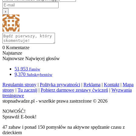
0
Komentarze
Najstarsze
Najnowsze
Najwięcej głosów
51,953
Fanów
9,370
Subskrybentów
Regulamin strony
|
Polityka prywatności
|
Reklama
|
Kontakt
|
Mapa
strony
|
Tu zacznij
|
Pobierz darmowe zestawy ćwiczeń
|
Wyzwania
treningowe
stopnadwadze.pl - wszelkie prawa zastrzeżone © 2026
NOWOŚĆ!
Sprawdź E-book!
47 zabaw i ponad 150 pomysłów na aktywne spędzanie czasu z
dzieckiem