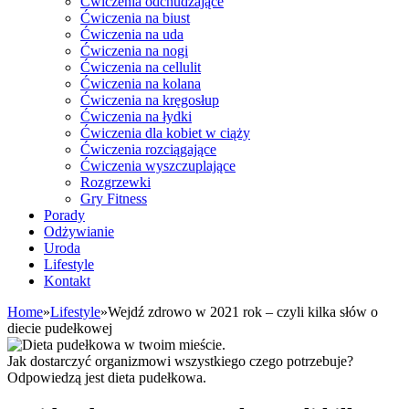
Ćwiczenia odchudzające
Ćwiczenia na biust
Ćwiczenia na uda
Ćwiczenia na nogi
Ćwiczenia na cellulit
Ćwiczenia na kolana
Ćwiczenia na kręgosłup
Ćwiczenia na łydki
Ćwiczenia dla kobiet w ciąży
Ćwiczenia rozciągające
Ćwiczenia wyszczuplające
Rozgrzewki
Gry Fitness
Porady
Odżywianie
Uroda
Lifestyle
Kontakt
Home
»
Lifestyle
»
Wejdź zdrowo w 2021 rok – czyli kilka słów o
diecie pudełkowej
Jak dostarczyć organizmowi wszystkiego czego potrzebuje?
Odpowiedzą jest dieta pudełkowa.