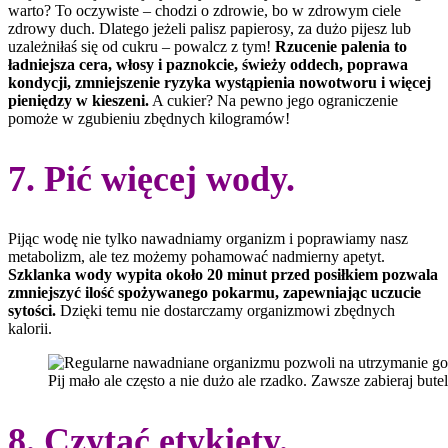
warto? To oczywiste – chodzi o zdrowie, bo w zdrowym ciele
zdrowy duch. Dlatego jeżeli palisz papierosy, za dużo pijesz lub
uzależniłaś się od cukru – powalcz z tym!
Rzucenie palenia to
ładniejsza cera, włosy i paznokcie, świeży oddech, poprawa
kondycji, zmniejszenie ryzyka wystąpienia nowotworu i więcej
pieniędzy w kieszeni.
A cukier? Na pewno jego ograniczenie
pomoże w zgubieniu zbędnych kilogramów!
7. Pić więcej wody.
Pijąc wodę nie tylko nawadniamy organizm i poprawiamy nasz
metabolizm, ale tez możemy pohamować nadmierny apetyt.
Szklanka wody wypita około 20 minut przed posiłkiem pozwala
zmniejszyć ilość spożywanego pokarmu, zapewniając uczucie
sytości.
Dzięki temu nie dostarczamy organizmowi zbędnych
kalorii.
Pij mało ale często a nie dużo ale rzadko. Zawsze zabieraj bute
8. Czytać etykiety.