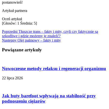
postanowień!
Artykuł partnera
Oceń artykuł
[Głosów:
1
Średnia:
5
]
Poprzedni
Tłuszcze trans – fakty i mity, czyli czy faktycznie są
szkodliwe i gdzie możemy je znaleźć?
Następny
Olej palmowy – fakty i mity
Powiązane artykuły
Nowoczesne metody relaksu i regeneracji organizmu
22 lipca 2026
Jak buty barefoot wpływają na stabilność przy
podnoszeniu ciężarów