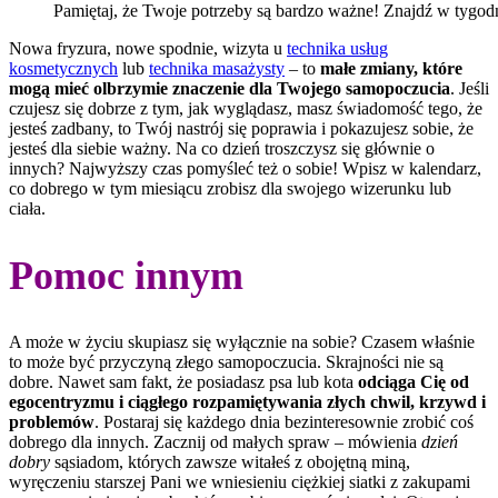
Pamiętaj, że Twoje potrzeby są bardzo ważne! Znajdź w tygodniu
Nowa fryzura, nowe spodnie, wizyta u
technika usług
kosmetycznych
lub
technika masażysty
– to
małe zmiany, które
mogą mieć olbrzymie znaczenie dla Twojego samopoczucia
. Jeśli
czujesz się dobrze z tym, jak wyglądasz, masz świadomość tego, że
jesteś zadbany, to Twój nastrój się poprawia i pokazujesz sobie, że
jesteś dla siebie ważny. Na co dzień troszczysz się głównie o
innych? Najwyższy czas pomyśleć też o sobie! Wpisz w kalendarz,
co dobrego w tym miesiącu zrobisz dla swojego wizerunku lub
ciała.
Pomoc innym
A może w życiu skupiasz się wyłącznie na sobie? Czasem właśnie
to może być przyczyną złego samopoczucia. Skrajności nie są
dobre. Nawet sam fakt, że posiadasz psa lub kota
odciąga Cię od
egocentryzmu i ciągłego rozpamiętywania złych chwil, krzywd i
problemów
. Postaraj się każdego dnia bezinteresownie zrobić coś
dobrego dla innych. Zacznij od małych spraw – mówienia
dzień
dobry
sąsiadom, których zawsze witałeś z obojętną miną,
wyręczeniu starszej Pani we wniesieniu ciężkiej siatki z zakupami