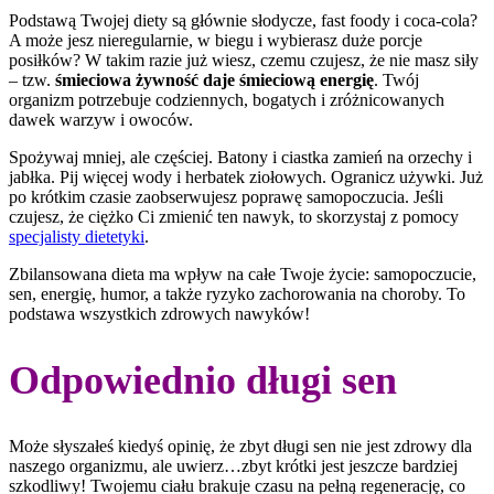
Podstawą Twojej diety są głównie słodycze, fast foody i coca-cola?
A może jesz nieregularnie, w biegu i wybierasz duże porcje
posiłków? W takim razie już wiesz, czemu czujesz, że nie masz siły
– tzw.
śmieciowa żywność daje śmieciową energię
. Twój
organizm potrzebuje codziennych, bogatych i zróżnicowanych
dawek warzyw i owoców.
Spożywaj mniej, ale częściej. Batony i ciastka zamień na orzechy i
jabłka. Pij więcej wody i herbatek ziołowych. Ogranicz używki. Już
po krótkim czasie zaobserwujesz poprawę samopoczucia. Jeśli
czujesz, że ciężko Ci zmienić ten nawyk, to skorzystaj z pomocy
specjalisty dietetyki
.
Zbilansowana dieta ma wpływ na całe Twoje życie: samopoczucie,
sen, energię, humor, a także ryzyko zachorowania na choroby. To
podstawa wszystkich zdrowych nawyków!
Odpowiednio długi sen
Może słyszałeś kiedyś opinię, że zbyt długi sen nie jest zdrowy dla
naszego organizmu, ale uwierz…zbyt krótki jest jeszcze bardziej
szkodliwy! Twojemu ciału brakuje czasu na pełną regenerację, co