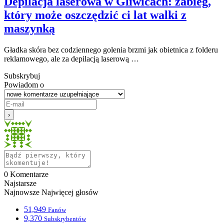
Depilacja laserowa w Gliwicach: zabieg,
który może oszczędzić ci lat walki z
maszynką
Gładka skóra bez codziennego golenia brzmi jak obietnica z folderu
reklamowego, ale za depilacją laserową …
Subskrybuj
Powiadom o
0
Komentarze
Najstarsze
Najnowsze
Najwięcej głosów
51,949
Fanów
9,370
Subskrybentów