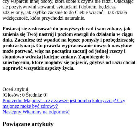
czy wsparciu innej osoby, która sobie z czymś nie radzi. Otaczając
się pozytywnymi słowami, sytuacjami i dobrem, będziesz
zdziwiony, jak szybko zacznie to do Ciebie wracać – tak działa
wdzięczność, która przychodzi naturalnie.
Postaraj się zastosować do powyższych rad i sam zobacz, jak
zmienia się Twój nastrój i poziom energii do działania w ciągu
dnia. Zaczniesz też wpadać na lepsze pomysły i pozbędziesz się
prokrastynacji. Co prawda wypracowanie nowych nawyków
może potrwać, więc na początku zacznij od jednej rzeczy i
stopniowo wdrażaj kolejne zmiany. Zapobiegnie to
zniechęceniu, które mogłoby się pojawić, gdybyś od razu chciał
naprawić wszystkie aspekty życia.
Oceń artykuł
[Głosów:
0
Średnia:
0
]
Poprzedni
Majonez – czy zawsze jest bombą kaloryczną? Czy
majonez może być zdrowy?
Następny
Witaminy na odporność
Powiązane artykuły