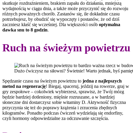
skutkuje rozdrażnieniem, brakiem zapału do działania, mniejszą
wydajnością w ciągu dnia, a także może przyczynić się do rozwoju
różnych poważnych chorób. Zastanów się, ile dokładnie czasu
potrzebujesz, by obudzić się wypoczęty i postanów, że od dziś
zaczniesz kłaść się wcześniej. Dla większości osób
optymalna
dawka snu to 8 godzin
.
Ruch na świeżym powietrzu
Dużo ćwiczysz na siłowni? Świetnie! Warto jednak, byś pamięta
Spędzanie czasu na świeżym powietrzu to
jedna z najlepszych
metod na regenerację
! Biegaj, spaceruj, jeździj na rowerze, graj w
gry zespołowe – cokolwiek wybierzesz, sprawisz, że Twój mózg
będzie bardziej dotleniony, mięśnie rozruszane, a w bardziej
słoneczne dni dostarczysz sobie witaminy D. Aktywność fizyczna
przyczynia się też do poprawy krążenia i zrzucenia zbędnych
kilogramów. Ponadto podczas ćwiczeń wydzielają się endorfiny,
czyli hormony odpowiedzialne za odczuwanie szczęścia.