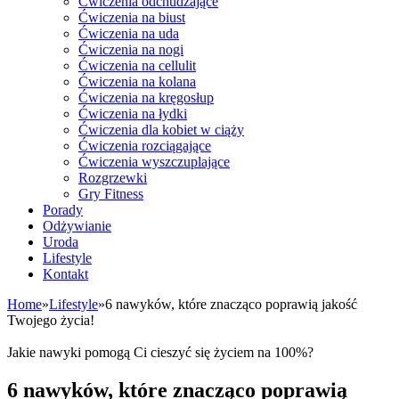
Ćwiczenia odchudzające
Ćwiczenia na biust
Ćwiczenia na uda
Ćwiczenia na nogi
Ćwiczenia na cellulit
Ćwiczenia na kolana
Ćwiczenia na kręgosłup
Ćwiczenia na łydki
Ćwiczenia dla kobiet w ciąży
Ćwiczenia rozciągające
Ćwiczenia wyszczuplające
Rozgrzewki
Gry Fitness
Porady
Odżywianie
Uroda
Lifestyle
Kontakt
Home
»
Lifestyle
»
6 nawyków, które znacząco poprawią jakość
Twojego życia!
Jakie nawyki pomogą Ci cieszyć się życiem na 100%?
6 nawyków, które znacząco poprawią