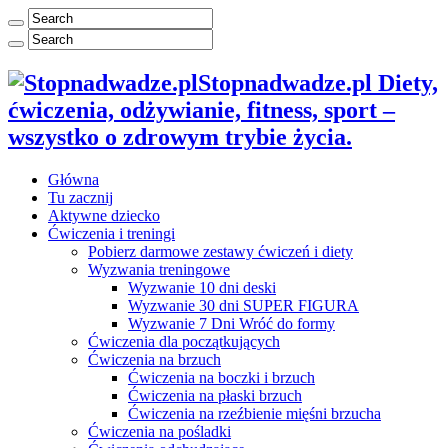
Stopnadwadze.pl Diety,
ćwiczenia, odżywianie, fitness, sport –
wszystko o zdrowym trybie życia.
Główna
Tu zacznij
Aktywne dziecko
Ćwiczenia i treningi
Pobierz darmowe zestawy ćwiczeń i diety
Wyzwania treningowe
Wyzwanie 10 dni deski
Wyzwanie 30 dni SUPER FIGURA
Wyzwanie 7 Dni Wróć do formy
Ćwiczenia dla początkujących
Ćwiczenia na brzuch
Ćwiczenia na boczki i brzuch
Ćwiczenia na płaski brzuch
Ćwiczenia na rzeźbienie mięśni brzucha
Ćwiczenia na pośladki