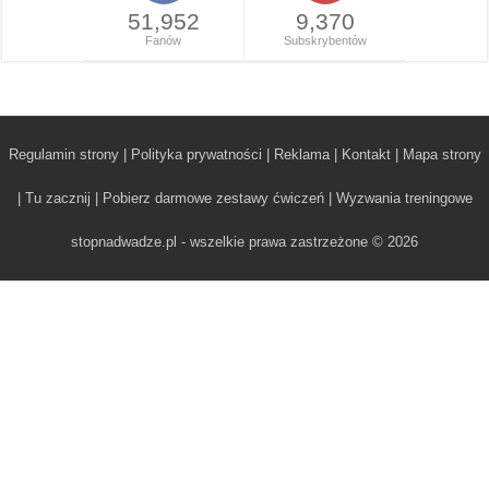
51,952
9,370
Fanów
Subskrybentów
Regulamin strony
|
Polityka prywatności
|
Reklama
|
Kontakt
|
Mapa strony
|
Tu zacznij
|
Pobierz darmowe zestawy ćwiczeń
|
Wyzwania treningowe
stopnadwadze.pl - wszelkie prawa zastrzeżone © 2026