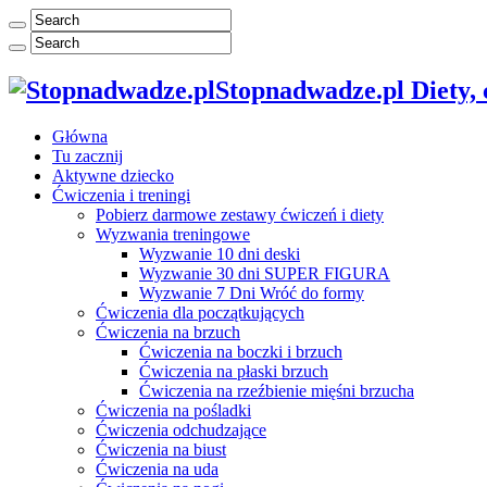
Stopnadwadze.pl Diety, ć
Główna
Tu zacznij
Aktywne dziecko
Ćwiczenia i treningi
Pobierz darmowe zestawy ćwiczeń i diety
Wyzwania treningowe
Wyzwanie 10 dni deski
Wyzwanie 30 dni SUPER FIGURA
Wyzwanie 7 Dni Wróć do formy
Ćwiczenia dla początkujących
Ćwiczenia na brzuch
Ćwiczenia na boczki i brzuch
Ćwiczenia na płaski brzuch
Ćwiczenia na rzeźbienie mięśni brzucha
Ćwiczenia na pośladki
Ćwiczenia odchudzające
Ćwiczenia na biust
Ćwiczenia na uda