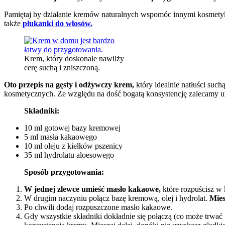
Pamiętaj by działanie kremów naturalnych wspomóc innymi kosmetyk
także
płukanki do włosów.
Krem, który doskonale nawilży
cerę suchą i zniszczoną.
Oto przepis na gęsty i odżywczy krem,
który idealnie natłuści suc
kosmetycznych. Ze względu na dość bogatą konsystencję zalecamy u
Składniki:
10 ml gotowej bazy kremowej
5 ml masła kakaowego
10 ml oleju z kiełków pszenicy
35 ml hydrolatu aloesowego
Sposób przygotowania:
W jednej zlewce umieść masło kakaowe,
które rozpuścisz w 
W drugim naczyniu połącz bazę kremową, olej i hydrolat.
Mies
Po chwili dodaj rozpuszczone masło kakaowe.
Gdy wszystkie składniki dokładnie się połączą (co może trwać n