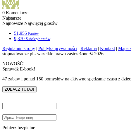
0
Komentarze
Najstarsze
Najnowsze
Najwięcej głosów
51,955
Fanów
9,370
Subskrybentów
Regulamin strony
|
Polityka prywatności
|
Reklama
|
Kontakt
|
Mapa s
stopnadwadze.pl - wszelkie prawa zastrzeżone © 2026
NOWOŚĆ!
Sprawdź E-book!
47 zabaw i ponad 150 pomysłów na aktywne spędzanie czasu z dzie
ZOBACZ TUTAJ!
Pobierz bezpłatne