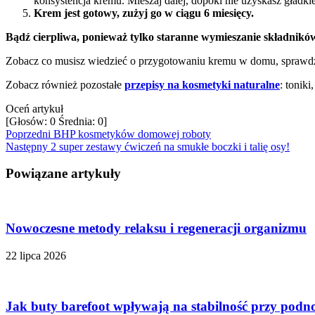
konsystencja kremu. Mieszaj dalej, dopóki nie uzyskasz gładkiej
Krem jest gotowy, zużyj go w ciągu 6 miesięcy.
Bądź cierpliwa, ponieważ tylko staranne wymieszanie składnikó
Zobacz co musisz wiedzieć o przygotowaniu kremu w domu, sprawd
Zobacz również pozostałe
przepisy na kosmetyki naturalne
: toniki
Oceń artykuł
[Głosów:
0
Średnia:
0
]
Poprzedni
BHP kosmetyków domowej roboty
Następny
2 super zestawy ćwiczeń na smukłe boczki i talię osy!
Powiązane artykuły
Nowoczesne metody relaksu i regeneracji organizmu
22 lipca 2026
Jak buty barefoot wpływają na stabilność przy podn