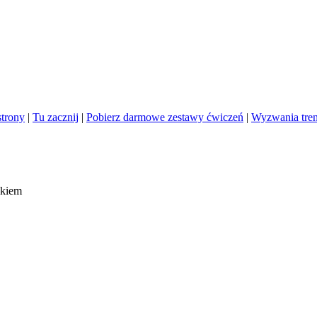
trony
|
Tu zacznij
|
Pobierz darmowe zestawy ćwiczeń
|
Wyzwania tre
ckiem