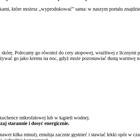
ami, które możesz „wyprodukować” sama: w naszym portalu znajdzies
hą skórę. Polecamy go również do cery atopowej, wrażliwej z licznymi 
żywać go jako kremu na noc, gdyż może pozostawiać tłustą warstwę na
kuchence mikrofalowej lub w kąpieli wodnej.
zaj starannie i dosyć energicznie.
awet kilka minut), emulsja zacznie gęstnieć i stawiać lekki opór w cza