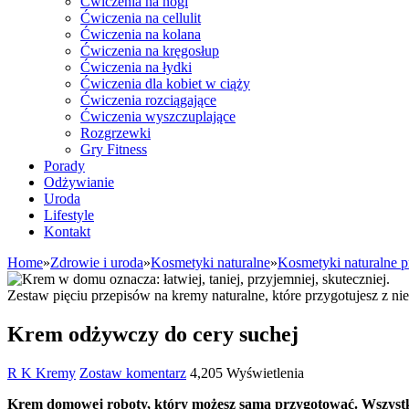
Ćwiczenia na nogi
Ćwiczenia na cellulit
Ćwiczenia na kolana
Ćwiczenia na kręgosłup
Ćwiczenia na łydki
Ćwiczenia dla kobiet w ciąży
Ćwiczenia rozciągające
Ćwiczenia wyszczuplające
Rozgrzewki
Gry Fitness
Porady
Odżywianie
Uroda
Lifestyle
Kontakt
Home
»
Zdrowie i uroda
»
Kosmetyki naturalne
»
Kosmetyki naturalne p
Zestaw pięciu przepisów na kremy naturalne, które przygotujesz z 
Krem odżywczy do cery suchej
R K
Kremy
Zostaw komentarz
4,205 Wyświetlenia
Krem domowej roboty, który możesz sama przygotować. Wszystkie