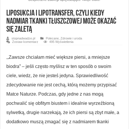
Liposukcja i lipotransfer, czyli kiedy
nadmiar tkanki tłuszczowej może okazać
się zaletą
stopnadwadze.pl
Polecane
,
Zdrowie i uroda
Zostaw komentarz
495 Wyświetlenia
,,Zawsze chciałam mieć większe piersi, a mniejsze
biodra” – jeśli często myślisz w ten sposób o swoim
ciele, wiedz, że nie jesteś jedyna. Sprawiedliwość
zdecydowanie nie jest cechą, którą możemy przypisać
Matce Naturze. Podczas, gdy jedne z nas mogą
pochwalić się obfitym biustem i idealnie wyrzeźbioną
sylwetką, drugie narzekają, że ich piersi są zbyt małe, a
dodatkowo muszą zmagać się z nadmiarem tkanki