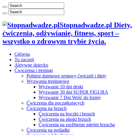
Stopnadwadze.pl Diety,
ćwiczenia, odżywianie, fitness, sport –
wszystko o zdrowym trybie życia.
Główna
Tu zacznij
Aktywne dziecko
Ćwiczenia i treningi
Pobierz darmowe zestawy ćwiczeń i diety
Wyzwania treningowe
Wyzwanie 10 dni deski
Wyzwanie 30 dni SUPER FIGURA
Wyzwanie 7 Dni Wróć do formy
Ćwiczenia dla początkujących
Ćwiczenia na brzuch
Ćwiczenia na boczki i brzuch
Ćwiczenia na płaski brzuch
Ćwiczenia na rzeźbienie mięśni brzucha
Ćwiczenia na pośladki