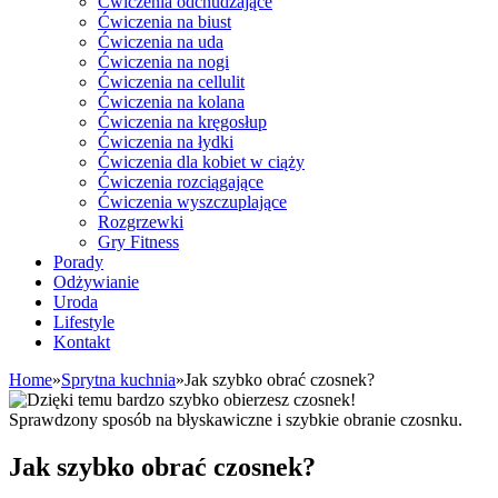
Ćwiczenia odchudzające
Ćwiczenia na biust
Ćwiczenia na uda
Ćwiczenia na nogi
Ćwiczenia na cellulit
Ćwiczenia na kolana
Ćwiczenia na kręgosłup
Ćwiczenia na łydki
Ćwiczenia dla kobiet w ciąży
Ćwiczenia rozciągające
Ćwiczenia wyszczuplające
Rozgrzewki
Gry Fitness
Porady
Odżywianie
Uroda
Lifestyle
Kontakt
Home
»
Sprytna kuchnia
»
Jak szybko obrać czosnek?
Sprawdzony sposób na błyskawiczne i szybkie obranie czosnku.
Jak szybko obrać czosnek?