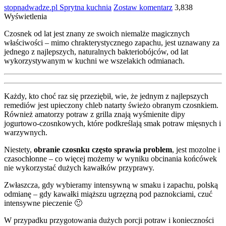
stopnadwadze.pl
Sprytna kuchnia
Zostaw komentarz
3,838
Wyświetlenia
Czosnek od lat jest znany ze swoich niemalże magicznych
właściwości – mimo chrakterystycznego zapachu, jest uznawany za
jednego z najlepszych, naturalnych bakteriobójców, od lat
wykorzystywanym w kuchni we wszelakich odmianach.
Każdy, kto choć raz się przeziębił, wie, że jednym z najlepszych
remediów jest upieczony chleb natarty świeżo obranym czosnkiem.
Również amatorzy potraw z grilla znają wyśmienite dipy
jogurtowo-czosnkowych, które podkreślają smak potraw mięsnych i
warzywnych.
Niestety,
obranie czosnku często sprawia problem
, jest mozolne i
czasochłonne – co więcej możemy w wyniku obcinania końcówek
nie wykorzystać dużych kawałków przyprawy.
Zwłaszcza, gdy wybieramy intensywną w smaku i zapachu, polską
odmianę – gdy kawałki miąższu ugrzęzną pod paznokciami, czuć
intensywne pieczenie 🙂
W przypadku przygotowania dużych porcji potraw i konieczności