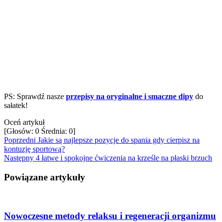
PS: Sprawdź nasze
przepisy na oryginalne i smaczne dipy
do
sałatek!
Oceń artykuł
[Głosów:
0
Średnia:
0
]
Poprzedni
Jakie są najlepsze pozycje do spania gdy cierpisz na
kontuzję sportową?
Następny
4 łatwe i spokojne ćwiczenia na krześle na płaski brzuch
Powiązane artykuły
Nowoczesne metody relaksu i regeneracji organizmu