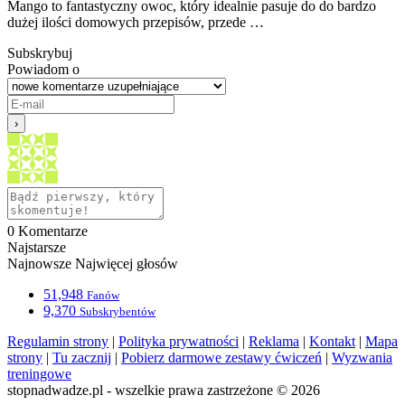
Mango to fantastyczny owoc, który idealnie pasuje do do bardzo
dużej ilości domowych przepisów, przede …
Subskrybuj
Powiadom o
0
Komentarze
Najstarsze
Najnowsze
Najwięcej głosów
51,948
Fanów
9,370
Subskrybentów
Regulamin strony
|
Polityka prywatności
|
Reklama
|
Kontakt
|
Mapa
strony
|
Tu zacznij
|
Pobierz darmowe zestawy ćwiczeń
|
Wyzwania
treningowe
stopnadwadze.pl - wszelkie prawa zastrzeżone © 2026