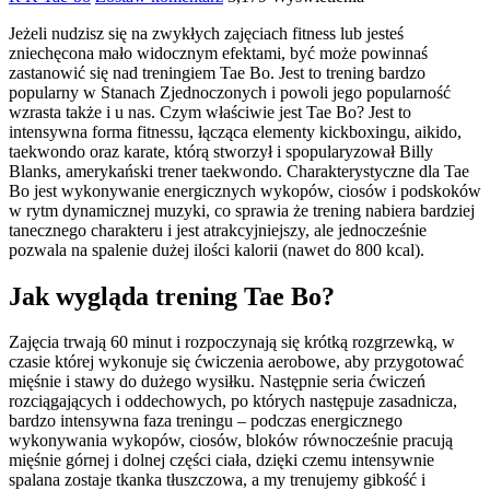
Jeżeli nudzisz się na zwykłych zajęciach fitness lub jesteś
zniechęcona mało widocznym efektami, być może powinnaś
zastanowić się nad treningiem Tae Bo. Jest to trening bardzo
popularny w Stanach Zjednoczonych i powoli jego popularność
wzrasta także i u nas. Czym właściwie jest Tae Bo? Jest to
intensywna forma fitnessu, łącząca elementy kickboxingu, aikido,
taekwondo oraz karate, którą stworzył i spopularyzował Billy
Blanks, amerykański trener taekwondo. Charakterystyczne dla Tae
Bo jest wykonywanie energicznych wykopów, ciosów i podskoków
w rytm dynamicznej muzyki, co sprawia że trening nabiera bardziej
tanecznego charakteru i jest atrakcyjniejszy, ale jednocześnie
pozwala na spalenie dużej ilości kalorii (nawet do 800 kcal).
Jak wygląda trening Tae Bo?
Zajęcia trwają 60 minut i rozpoczynają się krótką rozgrzewką, w
czasie której wykonuje się ćwiczenia aerobowe, aby przygotować
mięśnie i stawy do dużego wysiłku. Następnie seria ćwiczeń
rozciągających i oddechowych, po których następuje zasadnicza,
bardzo intensywna faza treningu – podczas energicznego
wykonywania wykopów, ciosów, bloków równocześnie pracują
mięśnie górnej i dolnej części ciała, dzięki czemu intensywnie
spalana zostaje tkanka tłuszczowa, a my trenujemy gibkość i