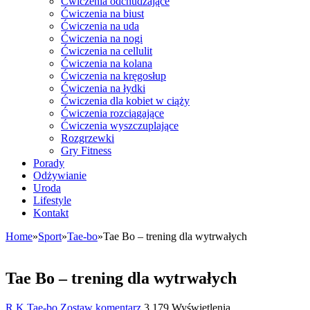
Ćwiczenia odchudzające
Ćwiczenia na biust
Ćwiczenia na uda
Ćwiczenia na nogi
Ćwiczenia na cellulit
Ćwiczenia na kolana
Ćwiczenia na kręgosłup
Ćwiczenia na łydki
Ćwiczenia dla kobiet w ciąży
Ćwiczenia rozciągające
Ćwiczenia wyszczuplające
Rozgrzewki
Gry Fitness
Porady
Odżywianie
Uroda
Lifestyle
Kontakt
Home
»
Sport
»
Tae-bo
»
Tae Bo – trening dla wytrwałych
Tae Bo – trening dla wytrwałych
R K
Tae-bo
Zostaw komentarz
3,179 Wyświetlenia