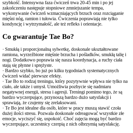
szybkość. Intensywna faza ćwiczeń trwa 20-45 min i po jej
zakończeniu następuje stopniowe zmniejszanie tempa,
wykonywanie ćwiczeń wzmacniających brzuch oraz rozciąganie
mięśni nóg, ramion i tułowia. Ćwiczenia poprawiają nie tylko
kondyncję i wytrzymałość, ale też refleks i orientacje.
Co gwarantuje Tae Bo?
· Smukłą i proporcjonalną sylwetkę, doskonale ukształtowane
ramiona, wyrzeźbione mięśnie brzucha i pośladków, smukłą talię i
nogi. Dodatkowo poprawia się nasza koordynacja, a ruchy ciała
stają się płynne i sprężyste.
· Bardzo szybko, bo już po kilku tygodniach systematycznych
ćwiczeń widać pierwsze efekty.
· Tae Bo to rodzaj treningu, który pozytywnie wpływa nie tylko na
ciało, ale także i umysł. Umożliwia pozbycie się nadmiaru
negatywnej energii, stresu i agresji. Treningi pomimo tego, że są
bardzo wyczerpujące, przynoszą bardzo dużo satysfakcji i
sprawiają, że czujemy się zrelaksowani.
· Te Bo jest idealne dla osób, które w pracy muszą stawić czoła
dużej ilości stresu. Pozwala doskonale odreagować wszystkie złe
emocje, wyciszyć się, uspokoić. Choć zajęcia mogą być bardzo
wyczerpujące, uczestnicy czerpią z nich olbrzymią satysfakcję.