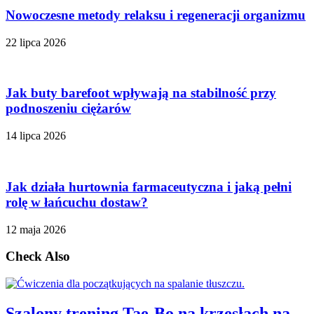
Nowoczesne metody relaksu i regeneracji organizmu
22 lipca 2026
Jak buty barefoot wpływają na stabilność przy
podnoszeniu ciężarów
14 lipca 2026
Jak działa hurtownia farmaceutyczna i jaką pełni
rolę w łańcuchu dostaw?
12 maja 2026
Check Also
Szalony trening Tae-Bo na krzesłach na