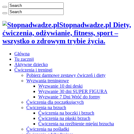
Stopnadwadze.pl Diety,
ćwiczenia, odżywianie, fitness, sport –
wszystko o zdrowym trybie życia.
Główna
Tu zacznij
Aktywne dziecko
Ćwiczenia i treningi
Pobierz darmowe zestawy ćwiczeń i diety
Wyzwania treningowe
Wyzwanie 10 dni deski
Wyzwanie 30 dni SUPER FIGURA
Wyzwanie 7 Dni Wróć do formy
Ćwiczenia dla początkujących
Ćwiczenia na brzuch
Ćwiczenia na boczki i brzuch
Ćwiczenia na płaski brzuch
Ćwiczenia na rzeźbienie mięśni brzucha
Ćwiczenia na pośladki