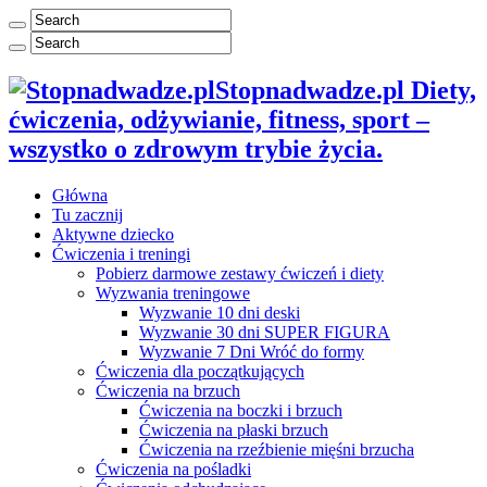
Stopnadwadze.pl Diety,
ćwiczenia, odżywianie, fitness, sport –
wszystko o zdrowym trybie życia.
Główna
Tu zacznij
Aktywne dziecko
Ćwiczenia i treningi
Pobierz darmowe zestawy ćwiczeń i diety
Wyzwania treningowe
Wyzwanie 10 dni deski
Wyzwanie 30 dni SUPER FIGURA
Wyzwanie 7 Dni Wróć do formy
Ćwiczenia dla początkujących
Ćwiczenia na brzuch
Ćwiczenia na boczki i brzuch
Ćwiczenia na płaski brzuch
Ćwiczenia na rzeźbienie mięśni brzucha
Ćwiczenia na pośladki