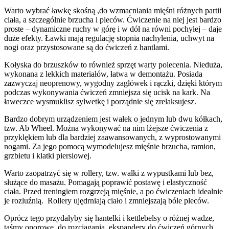
Warto wybrać ławkę skośną ,do wzmacniania mięśni różnych partii
ciała, a szczególnie brzucha i pleców. Ćwiczenie na niej jest bardzo
proste – dynamiczne ruchy w górę i w dół na równi pochyłej – daje
duże efekty. Ławki mają regulację stopnia nachylenia, uchwyt na
nogi oraz przystosowane są do ćwiczeń z hantlami.
Kołyska do brzuszków to również sprzęt warty polecenia. Nieduża,
wykonana z lekkich materiałów, łatwa w demontażu. Posiada
zazwyczaj neoprenowy, wygodny zagłówek i rączki, dzięki którym
podczas wykonywania ćwiczeń zmniejsza się ucisk na kark. Na
ławeczce wysmuklisz sylwetkę i porządnie się zrelaksujesz.
Bardzo dobrym urządzeniem jest wałek o jednym lub dwu kółkach,
tzw. Ab Wheel. Można wykonywać na nim lżejsze ćwiczenia z
przyklękiem lub dla bardziej zaawansowanych, z wyprostowanymi
nogami. Za jego pomocą wymodelujesz mięśnie brzucha, ramion,
grzbietu i klatki piersiowej.
Warto zaopatrzyć się w rollery, tzw. wałki z wypustkami lub bez,
służące do masażu. Pomagają poprawić postawę i elastyczność
ciała. Przed treningiem rozgrzeją mięśnie, a po ćwiczeniach idealnie
je rozluźnią. Rollery ujędrniają ciało i zmniejszają bóle pleców.
Oprócz tego przydałyby się hantelki i kettlebelsy o różnej wadze,
taśmy oporowe do rozciągania, ekspandery do ćwiczeń górnych