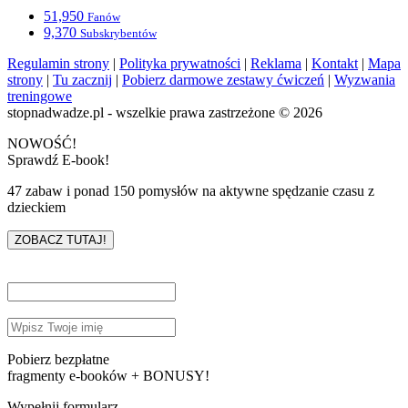
51,950
Fanów
9,370
Subskrybentów
Regulamin strony
|
Polityka prywatności
|
Reklama
|
Kontakt
|
Mapa
strony
|
Tu zacznij
|
Pobierz darmowe zestawy ćwiczeń
|
Wyzwania
treningowe
stopnadwadze.pl - wszelkie prawa zastrzeżone © 2026
NOWOŚĆ!
Sprawdź E-book!
47 zabaw i ponad 150 pomysłów na aktywne spędzanie czasu z
dzieckiem
ZOBACZ TUTAJ!
Pobierz bezpłatne
fragmenty e-booków + BONUSY!
Wypełnij formularz.