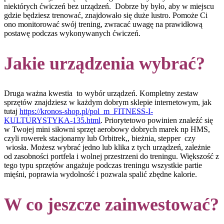
niektórych ćwiczeń bez urządzeń. Dobrze by było, aby w miejscu
gdzie będziesz trenować, znajdowało się duże lustro. Pomoże Ci
ono monitorować swój trening, zwracać uwagę na prawidłową
postawę podczas wykonywanych ćwiczeń.
Jakie urządzenia wybrać?
Druga ważna kwestia to wybór urządzeń. Kompletny zestaw
sprzętów znajdziesz w każdym dobrym sklepie internetowym, jak
tutaj
https://kronos-shop.pl/pol_m_FITNESS-I-
KULTURYSTYKA-135.html
. Priorytetowo powinien znaleźć się
w Twojej mini siłowni sprzęt aerobowy dobrych marek np HMS,
czyli rowerek stacjonarny lub Orbitrek,, bieżnia, stepper czy
wiosła. Możesz wybrać jedno lub klika z tych urządzeń, zależnie
od zasobności portfela i wolnej przestrzeni do treningu. Większość z
tego typu sprzętów angażuje podczas treningu wszystkie partie
mięśni, poprawia wydolność i pozwala spalić zbędne kalorie.
W co jeszcze zainwestować?