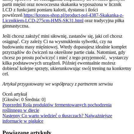
partii mięśni oraz nowoczesna skakanka wyposażona w licznik
LCD z funkcjami pomiaru kalorii, dystansu i ilości
powtórzeń
https://kronos-shop.pl/product-pol-4387-Skakanka-z-
Licznikiem-LCD-275cm-HMS-SK31.html
oraz tradycyjna piłka
gimnastyczna.
Jeśli chcesz założyć mini siłownię, zastanów się, jaki cel chcesz
osiągnąć. Czy zależy Ci na wysmukleniu sylwetki, czy na
budowaniu masy mięśniowej. Wtedy dopasujesz idealnie komplet
przyrządów do ćwiczeń na określone partie ciała. Natomiast, gdy
chcesz po prostu poćwiczyć i mieć z tego przyjemność, wystarczy
kilka podstawowych urządzeń. Później ewentualnie możesz
dobierać kolejne sprzęty, ukierunkowując swój trening na konkretny
cel.
Artykuł przygotowany we współpracy z partnerem serwisu
Oceń artykuł
[Głosów:
0
Średnia:
0
]
Poprzedni
Rola produktów fermentowanych pochodzenia
roślinnego w diecie
Następny
Co warto wiedzieć o tłuszczach? Najważniejsze
informacje w pigłułce
Powiązane artykuły