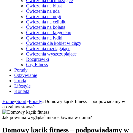
Ćwiczenia odchudzające
Ćwiczenia na biust
Ćwiczenia na uda
Ćwiczenia na nogi
Ćwiczenia na cellulit
Ćwiczenia na kolana
Ćwiczenia na kręgosłup
Ćwiczenia na łydki
Ćwiczenia dla kobiet w ciąży
Ćwiczenia rozciągające
Ćwiczenia wyszczuplające
Rozgrzewki
Gry Fitness
Porady
Odżywianie
Uroda
Lifestyle
Kontakt
Home
»
Sport
»
Porady
»
Domowy kącik fitness – podpowiadamy w
co zainwestować
Jak powinna wyglądać mikrosiłownia w domu?
Domowy kącik fitness – podpowiadamy w