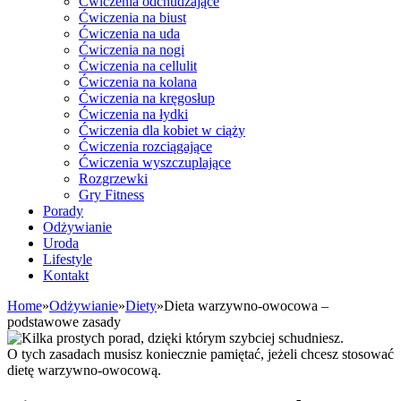
Ćwiczenia odchudzające
Ćwiczenia na biust
Ćwiczenia na uda
Ćwiczenia na nogi
Ćwiczenia na cellulit
Ćwiczenia na kolana
Ćwiczenia na kręgosłup
Ćwiczenia na łydki
Ćwiczenia dla kobiet w ciąży
Ćwiczenia rozciągające
Ćwiczenia wyszczuplające
Rozgrzewki
Gry Fitness
Porady
Odżywianie
Uroda
Lifestyle
Kontakt
Home
»
Odżywianie
»
Diety
»
Dieta warzywno-owocowa –
podstawowe zasady
O tych zasadach musisz koniecznie pamiętać, jeżeli chcesz stosować
dietę warzywno-owocową.