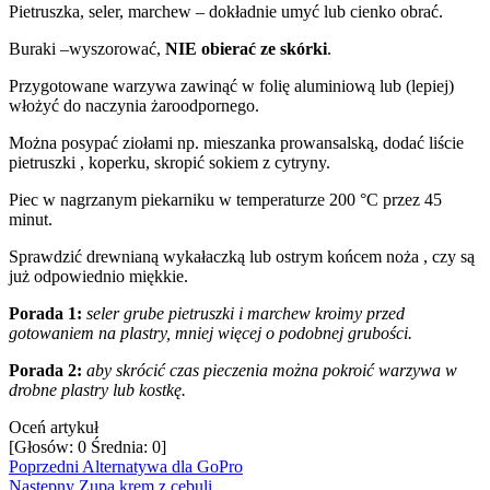
Pietruszka, seler, marchew – dokładnie umyć lub cienko obrać.
Buraki –wyszorować,
NIE obierać ze skórki
.
Przygotowane warzywa zawinąć w folię aluminiową lub (lepiej)
włożyć do naczynia żaroodpornego.
Można posypać ziołami np. mieszanka prowansalską, dodać liście
pietruszki , koperku, skropić sokiem z cytryny.
Piec w nagrzanym piekarniku w temperaturze 200 °C przez 45
minut.
Sprawdzić drewnianą wykałaczką lub ostrym końcem noża , czy są
już odpowiednio miękkie.
Porada 1:
seler grube pietruszki i marchew kroimy przed
gotowaniem na plastry, mniej więcej o podobnej grubości.
Porada 2:
aby skrócić czas pieczenia można pokroić warzywa w
drobne plastry lub kostkę.
Oceń artykuł
[Głosów:
0
Średnia:
0
]
Poprzedni
Alternatywa dla GoPro
Następny
Zupa krem z cebuli