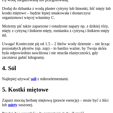
Dodaj do dzbanka z wodą plaster cytryny lub limonki, liść mięty lub
kostki miętowe – będzie lepiej smakowała i dostarczysz
organizmowi więcej witaminy C.
Możemy pić także zaparzone i ostudzone napary np. z dzikiej róży,
mięty z cytryną i listkiem mięty, rumianku z cytryną i listkiem mięty
itd.
Uwaga! Koniecznie pij od 1.5 – 2 litrów wody dziennie – nie licząc
pozostałych płynów (np. zup) – to bardzo ważne, by Twoja skóra
była odpowiednio nawilżona i nie straciła elastyczności, gdy
zaczniesz gubić kilogramy.
4. Sól
Najlepiej używać
soli
z mikroelementami.
5. Kostki miętowe
Zaparz mocną herbatę miętową (prawie esencję) – może być z liści
lub
mięty
suszonej.