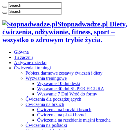
Stopnadwadze.pl Diety,
ćwiczenia, odżywianie, fitness, sport –
wszystko o zdrowym trybie życia.
Główna
Tu zacznij
Aktywne dziecko
Ćwiczenia i treningi
Pobierz darmowe zestawy ćwiczeń i diety
Wyzwania treningowe
Wyzwanie 10 dni deski
Wyzwanie 30 dni SUPER FIGURA
Wyzwanie 7 Dni Wróć do formy
Ćwiczenia dla początkujących
Ćwiczenia na brzuch
Ćwiczenia na boczki i brzuch
Ćwiczenia na płaski brzuch
Ćwiczenia na rzeźbienie mięśni brzucha
Ćwiczenia na pośladki