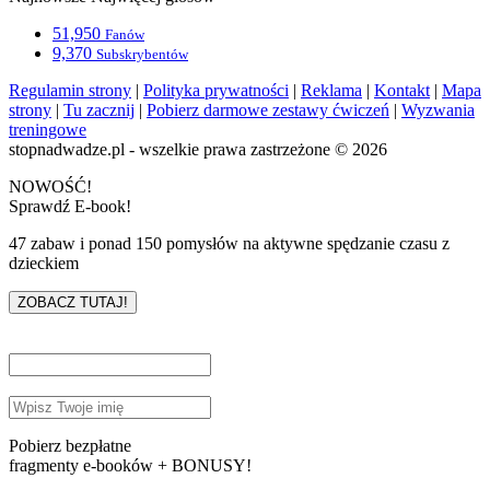
51,950
Fanów
9,370
Subskrybentów
Regulamin strony
|
Polityka prywatności
|
Reklama
|
Kontakt
|
Mapa
strony
|
Tu zacznij
|
Pobierz darmowe zestawy ćwiczeń
|
Wyzwania
treningowe
stopnadwadze.pl - wszelkie prawa zastrzeżone © 2026
NOWOŚĆ!
Sprawdź E-book!
47 zabaw i ponad 150 pomysłów na aktywne spędzanie czasu z
dzieckiem
ZOBACZ TUTAJ!
Pobierz bezpłatne
fragmenty e-booków + BONUSY!