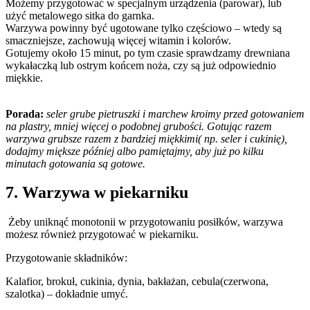
Możemy przygotować w specjalnym urządzenia (parowar), lub
użyć metalowego sitka do garnka.
Warzywa powinny być ugotowane tylko częściowo – wtedy są
smaczniejsze, zachowują więcej witamin i kolorów.
Gotujemy około 15 minut, po tym czasie sprawdzamy drewniana
wykałaczką lub ostrym końcem noża, czy są już odpowiednio
miękkie.
Porada:
seler grube pietruszki i marchew kroimy przed gotowaniem
na plastry, mniej więcej o podobnej grubości. Gotując razem
warzywa grubsze razem z bardziej miękkimi( np. seler i cukinię),
dodajmy miększe później albo pamiętajmy, aby już po kilku
minutach gotowania są gotowe.
7. Warzywa w piekarniku
Żeby uniknąć monotonii w przygotowaniu posiłków, warzywa
możesz również przygotować w piekarniku.
Przygotowanie składników:
Kalafior, brokuł, cukinia, dynia, bakłażan, cebula(czerwona,
szalotka) – dokładnie umyć.