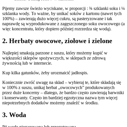
Pijemy zawsze świeżo wyciskane, w proporcji : ¾ szklanki soku i ¼
szklanka wody. To ważne, by unikać soków z kartonu (nawet tych
100%) – zawierają dużo więcej cukru, są pasteryzowane i tak
naprawdę są wyprodukowane z zagęszczonego soku owocowego (a
więc koncentratu, który dopiero później rozrzedza się wodą).
2. Herbaty owocowe, ziołowe i zielone
Najlepiej smakują parzone z suszu, który możemy kupić w
większości sklepów spożywczych, w sklepach ze zdrową
żywnością lub w internecie.
Kup kilka gatunków, żeby urozmaicić jadłospis.
Koniecznie zwróć uwagę na skład – wybieraj te, które składają się
w 100% z suszu, unikaj herbat „owocowych” produkowanych
przez duże koncerny – dlatego, że bardzo często zawierają barwniki
i konserwanty. Często im bardziej egzotyczna nazwa tym więcej
niepotrzebnych dodatków możemy znaleźć w środku.
3. Woda
Pij wodę niegazowaną lub przegotowaną.