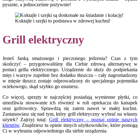
pysznie, a jednocześnie pożywnie!
Koktajle i szejki to podstawa w zdrowej kuchni!
Grill elektryczny
Jesteś fanką smażonego i pieczonego jedzenia? Czas z tym
skończyć – przygotowaliśmy dla Ciebie zdrową alternatywę w
postaci grilla elektrycznego. Urządzenie do służy do podpiekania
mięs i warzyw zupełnie bez dodatku tłuszczu – cały nagromadzony
w mięsie tłuszcz zostaje odprowadzony do specjalnego pojemnika
ociekowego, skąd szybko go usuniesz.
Co więcej, sprzęty te najczęściej posiadają wymienne płytki, co
umożliwia stosowanie ich również w roli opiekacza do kanapek
oraz gofrownicy. Sprawdzą się zatem nawet w małej kuchni.
Zastanawiasz się nad tym, który grill elektryczny wybrać na własny
użytek? Zajrzyj tutaj:
Grill elektryczny – poznaj opinie naszych
klientów
. Znajdziesz tu opinie innych użytkowników, które pomogą
Ci w wybraniu odpowiedniego dla siebie urządzenia.