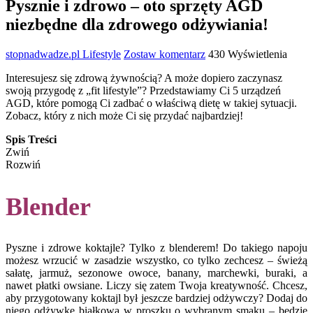
Pysznie i zdrowo – oto sprzęty AGD
niezbędne dla zdrowego odżywiania!
stopnadwadze.pl
Lifestyle
Zostaw komentarz
430 Wyświetlenia
Interesujesz się zdrową żywnością? A może dopiero zaczynasz
swoją przygodę z „fit lifestyle”? Przedstawiamy Ci 5 urządzeń
AGD, które pomogą Ci zadbać o właściwą dietę w takiej sytuacji.
Zobacz, który z nich może Ci się przydać najbardziej!
Spis Treści
Zwiń
Rozwiń
Blender
Pyszne i zdrowe koktajle? Tylko z blenderem! Do takiego napoju
możesz wrzucić w zasadzie wszystko, co tylko zechcesz – świeżą
sałatę, jarmuż, sezonowe owoce, banany, marchewki, buraki, a
nawet płatki owsiane. Liczy się zatem Twoja kreatywność. Chcesz,
aby przygotowany koktajl był jeszcze bardziej odżywczy? Dodaj do
niego odżywkę białkową w proszku o wybranym smaku – będzie