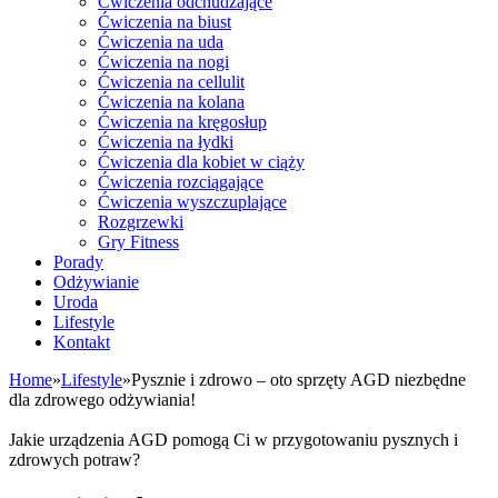
Ćwiczenia odchudzające
Ćwiczenia na biust
Ćwiczenia na uda
Ćwiczenia na nogi
Ćwiczenia na cellulit
Ćwiczenia na kolana
Ćwiczenia na kręgosłup
Ćwiczenia na łydki
Ćwiczenia dla kobiet w ciąży
Ćwiczenia rozciągające
Ćwiczenia wyszczuplające
Rozgrzewki
Gry Fitness
Porady
Odżywianie
Uroda
Lifestyle
Kontakt
Home
»
Lifestyle
»
Pysznie i zdrowo – oto sprzęty AGD niezbędne
dla zdrowego odżywiania!
Jakie urządzenia AGD pomogą Ci w przygotowaniu pysznych i
zdrowych potraw?