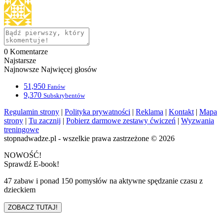
0
Komentarze
Najstarsze
Najnowsze
Najwięcej głosów
51,950
Fanów
9,370
Subskrybentów
Regulamin strony
|
Polityka prywatności
|
Reklama
|
Kontakt
|
Mapa
strony
|
Tu zacznij
|
Pobierz darmowe zestawy ćwiczeń
|
Wyzwania
treningowe
stopnadwadze.pl - wszelkie prawa zastrzeżone © 2026
NOWOŚĆ!
Sprawdź E-book!
47 zabaw i ponad 150 pomysłów na aktywne spędzanie czasu z
dzieckiem
ZOBACZ TUTAJ!