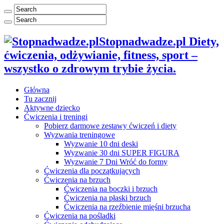
Stopnadwadze.pl Diety,
ćwiczenia, odżywianie, fitness, sport –
wszystko o zdrowym trybie życia.
Główna
Tu zacznij
Aktywne dziecko
Ćwiczenia i treningi
Pobierz darmowe zestawy ćwiczeń i diety
Wyzwania treningowe
Wyzwanie 10 dni deski
Wyzwanie 30 dni SUPER FIGURA
Wyzwanie 7 Dni Wróć do formy
Ćwiczenia dla początkujących
Ćwiczenia na brzuch
Ćwiczenia na boczki i brzuch
Ćwiczenia na płaski brzuch
Ćwiczenia na rzeźbienie mięśni brzucha
Ćwiczenia na pośladki