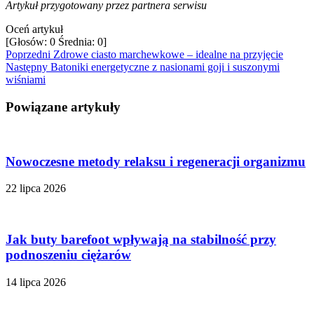
Artykuł przygotowany przez partnera serwisu
Oceń artykuł
[Głosów:
0
Średnia:
0
]
Poprzedni
Zdrowe ciasto marchewkowe – idealne na przyjęcie
Następny
Batoniki energetyczne z nasionami goji i suszonymi
wiśniami
Powiązane artykuły
Nowoczesne metody relaksu i regeneracji organizmu
22 lipca 2026
Jak buty barefoot wpływają na stabilność przy
podnoszeniu ciężarów
14 lipca 2026