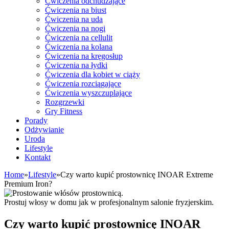
Ćwiczenia odchudzające
Ćwiczenia na biust
Ćwiczenia na uda
Ćwiczenia na nogi
Ćwiczenia na cellulit
Ćwiczenia na kolana
Ćwiczenia na kręgosłup
Ćwiczenia na łydki
Ćwiczenia dla kobiet w ciąży
Ćwiczenia rozciągające
Ćwiczenia wyszczuplające
Rozgrzewki
Gry Fitness
Porady
Odżywianie
Uroda
Lifestyle
Kontakt
Home
»
Lifestyle
»
Czy warto kupić prostownicę INOAR Extreme
Premium Iron?
Prostuj włosy w domu jak w profesjonalnym salonie fryzjerskim.
Czy warto kupić prostownicę INOAR