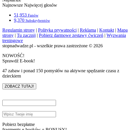
Najnowsze
Najwięcej głosów
51,953
Fanów
9,370
Subskrybentów
Regulamin strony
|
Polityka prywatności
|
Reklama
|
Kontakt
|
Mapa
strony
|
Tu zacznij
|
Pobierz darmowe zestawy ćwiczeń
|
Wyzwania
treningowe
stopnadwadze.pl - wszelkie prawa zastrzeżone © 2026
NOWOŚĆ!
Sprawdź E-book!
47 zabaw i ponad 150 pomysłów na aktywne spędzanie czasu z
dzieckiem
ZOBACZ TUTAJ!
Pobierz bezpłatne
fragmenty e-booków + BONUSY!