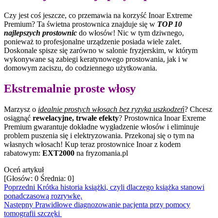
Czy jest coś jeszcze, co przemawia na korzyść Inoar Extreme
Premium? Ta świetna prostownica znajduje się w
TOP 10
najlepszych prostownic
do włosów! Nic w tym dziwnego,
ponieważ to profesjonalne urządzenie posiada wiele zalet.
Doskonale spisze się zarówno w salonie fryzjerskim, w którym
wykonywane są zabiegi keratynowego prostowania, jak i w
domowym zaciszu, do codziennego użytkowania.
Ekstremalnie proste włosy
Marzysz o
idealnie prostych włosach bez ryzyka uszkodzeń
? Chcesz
osiągnąć
rewelacyjne, trwałe efekty
? Prostownica Inoar Exreme
Premium gwarantuje dokładne wygładzenie włosów i eliminuje
problem puszenia się i elektryzowania. Przekonaj się o tym na
własnych włosach! Kup teraz prostownice Inoar z kodem
rabatowym:
EXT2000
na fryzomania.pl
Oceń artykuł
[Głosów:
0
Średnia:
0
]
Poprzedni
Krótka historia książki, czyli dlaczego książka stanowi
ponadczasową rozrywkę.
Następny
Prawidłowe diagnozowanie pacjenta przy pomocy
tomografii szczęki