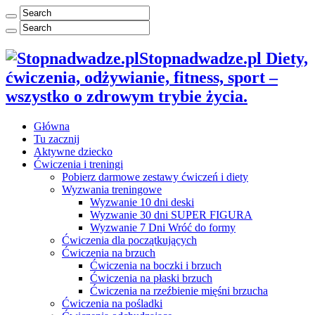
Stopnadwadze.pl Diety,
ćwiczenia, odżywianie, fitness, sport –
wszystko o zdrowym trybie życia.
Główna
Tu zacznij
Aktywne dziecko
Ćwiczenia i treningi
Pobierz darmowe zestawy ćwiczeń i diety
Wyzwania treningowe
Wyzwanie 10 dni deski
Wyzwanie 30 dni SUPER FIGURA
Wyzwanie 7 Dni Wróć do formy
Ćwiczenia dla początkujących
Ćwiczenia na brzuch
Ćwiczenia na boczki i brzuch
Ćwiczenia na płaski brzuch
Ćwiczenia na rzeźbienie mięśni brzucha
Ćwiczenia na pośladki