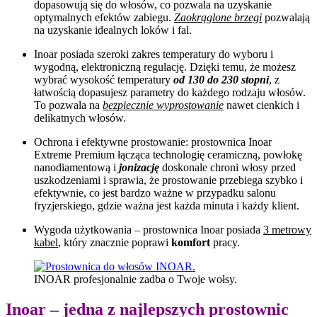
dopasowują się do włosów, co pozwala na uzyskanie
optymalnych efektów zabiegu.
Zaokrąglone brzegi
pozwalają
na uzyskanie idealnych loków i fal.
Inoar posiada szeroki zakres temperatury do wyboru i
wygodną, elektroniczną regulację. Dzięki temu, że możesz
wybrać wysokość temperatury
od 130 do 230 stopni
, z
łatwością dopasujesz parametry do każdego rodzaju włosów.
To pozwala na
bezpiecznie wyprostowanie
nawet cienkich i
delikatnych włosów.
Ochrona i efektywne prostowanie: prostownica Inoar
Extreme Premium łącząca technologię ceramiczną, powłokę
nanodiamentową i
jonizację
doskonale chroni włosy przed
uszkodzeniami i sprawia, że prostowanie przebiega szybko i
efektywnie, co jest bardzo ważne w przypadku salonu
fryzjerskiego, gdzie ważna jest każda minuta i każdy klient.
Wygoda użytkowania – prostownica Inoar posiada
3 metrowy
kabel
, który znacznie poprawi
komfort
pracy.
INOAR profesjonalnie zadba o Twoje wołsy.
Inoar – jedna z najlepszych prostownic