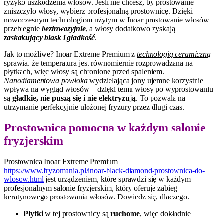
ryzyko uszkodzenia włosów. Jeśli nie chcesz, by prostowanie
zniszczyło włosy, wybierz profesjonalną prostownicę. Dzięki
nowoczesnym technologiom użytym w Inoar prostowanie włosów
przebiegnie
bezinwazyjnie
, a włosy dodatkowo zyskają
zaskakujący blask i gładkość
.
Jak to możliwe? Inoar Extreme Premium z
technologią ceramiczną
sprawia, że temperatura jest równomiernie rozprowadzana na
płytkach, więc włosy są chronione przed spaleniem.
Nanodiamentowa powłoka
wydzielająca jony ujemne korzystnie
wpływa na wygląd włosów – dzięki temu włosy po wyprostowaniu
są
gładkie, nie puszą się i nie elektryzują
. To pozwala na
utrzymanie perfekcyjnie ułożonej fryzury przez długi czas.
Prostownica pomocna w każdym salonie
fryzjerskim
Prostownica Inoar Extreme Premium
https://www.fryzomania.pl/inoar-black-diamond-prostownica-do-
wlosow.html
jest urządzeniem, które sprawdzi się w każdym
profesjonalnym salonie fryzjerskim, który oferuje zabieg
keratynowego prostowania włosów. Dowiedz się, dlaczego.
Płytki
w tej prostownicy są
ruchome
, więc dokładnie