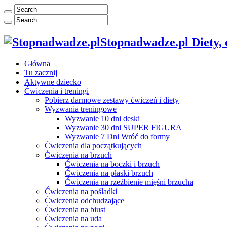
Stopnadwadze.pl Diety, ć
Główna
Tu zacznij
Aktywne dziecko
Ćwiczenia i treningi
Pobierz darmowe zestawy ćwiczeń i diety
Wyzwania treningowe
Wyzwanie 10 dni deski
Wyzwanie 30 dni SUPER FIGURA
Wyzwanie 7 Dni Wróć do formy
Ćwiczenia dla początkujących
Ćwiczenia na brzuch
Ćwiczenia na boczki i brzuch
Ćwiczenia na płaski brzuch
Ćwiczenia na rzeźbienie mięśni brzucha
Ćwiczenia na pośladki
Ćwiczenia odchudzające
Ćwiczenia na biust
Ćwiczenia na uda