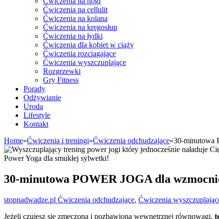
Ćwiczenia na nogi
Ćwiczenia na cellulit
Ćwiczenia na kolana
Ćwiczenia na kręgosłup
Ćwiczenia na łydki
Ćwiczenia dla kobiet w ciąży
Ćwiczenia rozciągające
Ćwiczenia wyszczuplające
Rozgrzewki
Gry Fitness
Porady
Odżywianie
Uroda
Lifestyle
Kontakt
Home
»
Ćwiczenia i treningi
»
Ćwiczenia odchudzające
»
30-minutowa P
Power Yoga dla smukłej sylwetki!
30-minutowa POWER JOGA dla wzmocnienia
stopnadwadze.pl
Ćwiczenia odchudzające
,
Ćwiczenia wyszczuplając
Jeżeli czujesz się zmęczona i pozbawiona wewnętrznej równowagi,
t