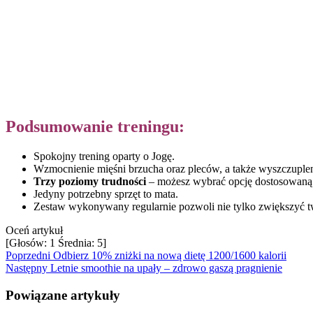
Podsumowanie treningu:
Spokojny trening oparty o Jogę.
Wzmocnienie mięśni brzucha oraz pleców, a także wyszczupleni
Trzy poziomy trudności
– możesz wybrać opcję dostosowaną
Jedyny potrzebny sprzęt to mata.
Zestaw wykonywany regularnie pozwoli nie tylko zwiększyć twoj
Oceń artykuł
[Głosów:
1
Średnia:
5
]
Poprzedni
Odbierz 10% zniżki na nową dietę 1200/1600 kalorii
Następny
Letnie smoothie na upały – zdrowo gaszą pragnienie
Powiązane artykuły