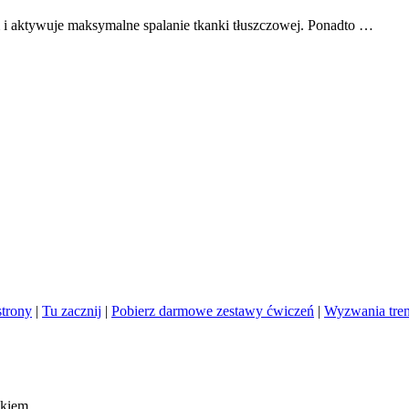
zm i aktywuje maksymalne spalanie tkanki tłuszczowej. Ponadto …
trony
|
Tu zacznij
|
Pobierz darmowe zestawy ćwiczeń
|
Wyzwania tre
ckiem