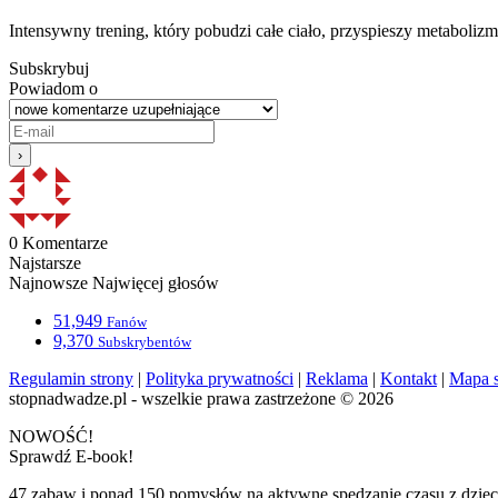
Intensywny trening, który pobudzi całe ciało, przyspieszy metaboli
Subskrybuj
Powiadom o
0
Komentarze
Najstarsze
Najnowsze
Najwięcej głosów
51,949
Fanów
9,370
Subskrybentów
Regulamin strony
|
Polityka prywatności
|
Reklama
|
Kontakt
|
Mapa s
stopnadwadze.pl - wszelkie prawa zastrzeżone © 2026
NOWOŚĆ!
Sprawdź E-book!
47 zabaw i ponad 150 pomysłów na aktywne spędzanie czasu z dzie