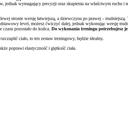
w, jednak wymagający precyzji oraz skupienia na właściwym ruchu i t
ej stronie wersję łatwiejszą, a dziewczyna po prawej – trudniejszą.
dstawowy level, możesz ćwiczyć dalej, jednak wykonując wersję trudnie
e czasu pozostało do końca.
Do wykonania treningu potrzebujesz je
zczuplić ciało, to ten zestaw treningowy, będzie idealny.
kże poprawi elastyczność i giętkość ciała.