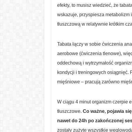
efekty, to musisz wiedzieć, że taba
wskazuje, przyspiesza metabolizm 
tłuszczową w relatywnie krótkim cza
Tabata łączy w sobie ćwiczenia an
aerobowe (ćwiczenia tlenowe), wię
oddechową i wytrzymałość organiz
kondycji i treningowych osiągnięć.
mięśniowe – pracują zarówno mięśn
W ciągu 4 minut organizm czerpie e
tłuszczowe.
Co ważne, pojawia się 
nawet do 24h po zakończonej sesj
zostały zużyte wszystkie węglowodan