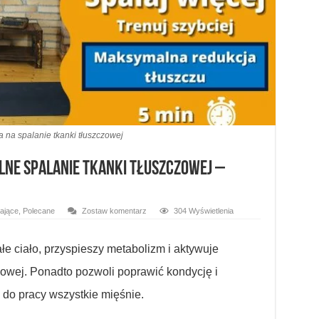
ta na spalanie tkanki tłuszczowej
lne spalanie tkanki tłuszczowej –
ające
,
Polecane
Zostaw komentarz
304 Wyświetlenia
ałe ciało, przyspieszy metabolizm i aktywuje
owej. Ponadto pozwoli poprawić kondycję i
do pracy wszystkie mięśnie.