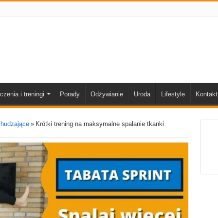
czenia i treningi
Porady
Odżywianie
Uroda
Lifestyle
Kontakt
chudzające
»
Krótki trening na maksymalne spalanie tkanki