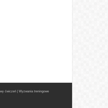
awy ćwiczeń
|
Wyzwania treningowe