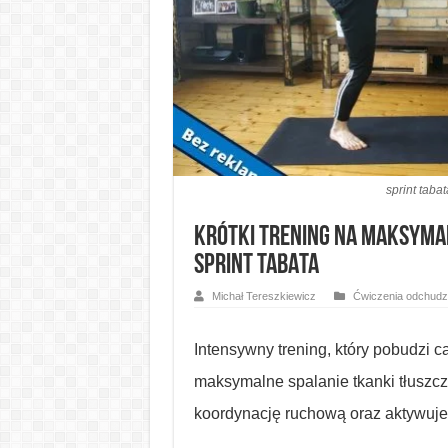
sprint taba
Krótki trening na maksyma
SPRINT TABATA
Michał Tereszkiewicz
Ćwiczenia odchudz
Intensywny trening, który pobudzi c
maksymalne spalanie tkanki tłuszcz
koordynację ruchową oraz aktywuje 