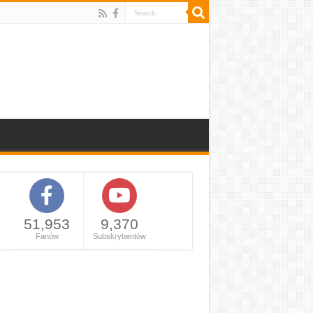
51,953
9,370
Fanów
Subskrybentów