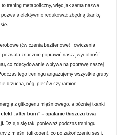
ta to trening metaboliczny, więc jak sama nazwa
i pozwala efektywnie redukować zbędną tkankę
sie.
aerobowe (ćwiczenia beztlenowe) i ćwiczenia
c pozwala znacznie poprawić naszą wydolność
mu, co zdecydowanie wpływa na poprawę naszej
 Podczas tego treningu angażujemy wszystkie grupy
ie brzucha, nóg, pleców czy ramion.
nergię z glikogenu mięśniowego, a później tkanki
efekt „after burn” – spalanie tłuszczu trwa
i.
Dzieje się tak, ponieważ podczas treningu
y z mięśni (glikogen), co po zakończeniu sesji,