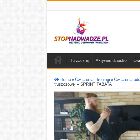
Tu zacznij
Aktywne dziecko
Ćwi
Home
»
Ćwiczenia i treningi
»
Ćwiczenia od
tłuszczowej – SPRINT TABATA