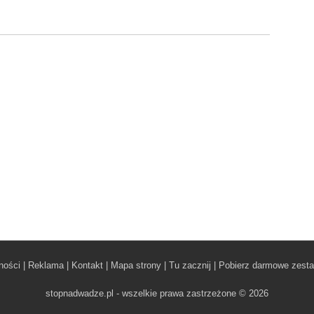
ności
|
Reklama
|
Kontakt
|
Mapa strony
|
Tu zacznij
|
Pobierz darmowe zest
stopnadwadze.pl - wszelkie prawa zastrzeżone © 2026