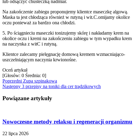
lub odsączyć chusteczką nadmiar.
Na zakończenie zabiegu proponujemy klientce maseczkę algową.
Maska ta jest chłodząca również w rutyną i wit.C.omijamy okolice
oczu ponieważ za bardzo ona chłodzi.
5. Po ściągnieciu maseczki tonizujemy skórę i nakładamy krem na
okolice oczu i kremi na zakończeniu zabiegu w tym wypadku krem
na naczynka z witC i rutyną.
Klientce zalecamy pielęgnację domową kremem wzmacniająco-
uszczelniającym naczynia krwionośne.
Oceń artykuł
[Głosów:
0
Średnia:
0
]
Poprzedni
Zupa szpinakowa
Następny
3 przepisy na toniki dla cer trądzikowych
Powiązane artykuły
Nowoczesne metody relaksu i regeneracji organizmu
22 lipca 2026