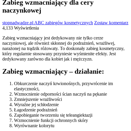
Zabieg wzmacniający dla cery
naczynkowej
stopnadwadze.pl
ABC zabiegów kosmetycznych
Zostaw komentarz
4,133 Wyświetlenia
Zabieg wzmacniający jest dedykowany nie tylko cerze
naczyniowej, ale również skłonnej do podrażnień, wrażliwej,
narażonej na trądzik różowaty. To doskonały zabieg kosmetyczny,
który regularnie stosowany przyniesie wyśmienite efekty. Jest
dedykowany zarówno dla kobiet jak i mężczyzn.
Zabieg wzmacniający – działanie:
Obkurczenie naczyń krwionośnych, przywrócenie im
elastyczności,
Wzmocnienie odporności ścian naczyń na pękanie
Zmniejszenie wrażliwości
Wyraźne jej schłodzenie
Łagodzenie podrażnień
Zapobieganie tworzeniu się teleangiektazji
Wzmocnienie funkcji ochronnych skóry
Wyrównanie kolorytu