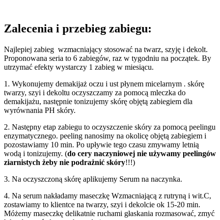
Zalecenia i przebieg zabiegu:
Najlepiej zabieg wzmacniający stosować na twarz, szyję i dekolt.
Proponowana seria to 6 zabiegów, raz w tygodniu na początek. By
utrzymać efekty wystarczy 1 zabieg w miesiącu.
1. Wykonujemy demakijaż oczu i ust płynem micelarnym . skórę
twarzy, szyi i dekoltu oczyszczamy za pomocą mleczka do
demakijażu, następnie tonizujemy skórę objętą zabiegiem dla
wyrównania PH skóry.
2. Następny etap zabiegu to oczyszczenie skóry za pomocą peelingu
enzymatycznego. peeling nanosimy na okolicę objętą zabiegiem i
pozostawiamy 10 min. Po upływie tego czasu zmywamy letnią
wodą i tonizujemy. (
do cery naczyniowej nie używamy peelingów
ziarnistych żeby nie podrażnić skóry
!!!)
3. Na oczyszczoną skórę aplikujemy Serum na naczynka.
4. Na serum nakładamy maseczkę Wzmacniającą z rutryną i wit.C,
zostawiamy to klientce na twarzy, szyi i dekolcie ok 15-20 min.
Móżemy maseczkę delikatnie ruchami głaskania rozmasować, zmyć