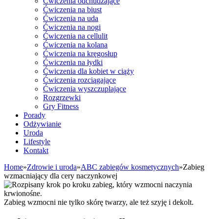
Ćwiczenia odchudzające
Ćwiczenia na biust
Ćwiczenia na uda
Ćwiczenia na nogi
Ćwiczenia na cellulit
Ćwiczenia na kolana
Ćwiczenia na kręgosłup
Ćwiczenia na łydki
Ćwiczenia dla kobiet w ciąży
Ćwiczenia rozciągające
Ćwiczenia wyszczuplające
Rozgrzewki
Gry Fitness
Porady
Odżywianie
Uroda
Lifestyle
Kontakt
Home
»
Zdrowie i uroda
»
ABC zabiegów kosmetycznych
»
Zabieg
wzmacniający dla cery naczynkowej
Zabieg wzmocni nie tylko skórę twarzy, ale też szyję i dekolt.