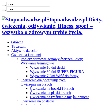
Stopnadwadze.pl Diety,
ćwiczenia, odżywianie, fitness, sport –
wszystko o zdrowym trybie życia.
Główna
Tu zacznij
Aktywne dziecko
Ćwiczenia i treningi
Pobierz darmowe zestawy ćwiczeń i diety
Wyzwania treningowe
Wyzwanie 10 dni deski
Wyzwanie 30 dni SUPER FIGURA
Wyzwanie 7 Dni Wróć do formy
Ćwiczenia dla początkujących
Ćwiczenia na brzuch
Ćwiczenia na boczki i brzuch
Ćwiczenia na płaski brzuch
Ćwiczenia na rzeźbienie mięśni brzucha
Ćwiczenia na pośladki