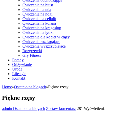
Ćwiczenia odchudzające
Ćwiczenia na biust
Ćwiczenia na uda
Ćwiczenia na nogi
Ćwiczenia na cellulit
Ćwiczenia na kolana
Ćwiczenia na kręgosłup
Ćwiczenia na łydki
Ćwiczenia dla kobiet w ciąży
Ćwiczenia rozciągające
Ćwiczenia wyszczuplające
Rozgrzewki
Gry Fitness
Porady
Odżywianie
Uroda
Lifestyle
Kontakt
Home
»
Ostatnio na blogach
»
Piękne rzęsy
Piękne rzęsy
admin
Ostatnio na blogach
Zostaw komentarz
281 Wyświetlenia