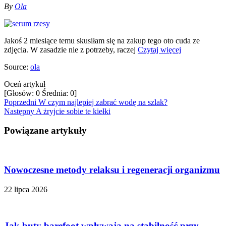
By
Ola
Jakoś 2 miesiące temu skusiłam się na zakup tego oto cuda ze
zdjęcia. W zasadzie nie z potrzeby, raczej
Czytaj więcej
Source:
ola
Oceń artykuł
[Głosów:
0
Średnia:
0
]
Poprzedni
W czym najlepiej zabrać wodę na szlak?
Następny
A żryjcie sobie te kiełki
Powiązane artykuły
Nowoczesne metody relaksu i regeneracji organizmu
22 lipca 2026
Jak buty barefoot wpływają na stabilność przy