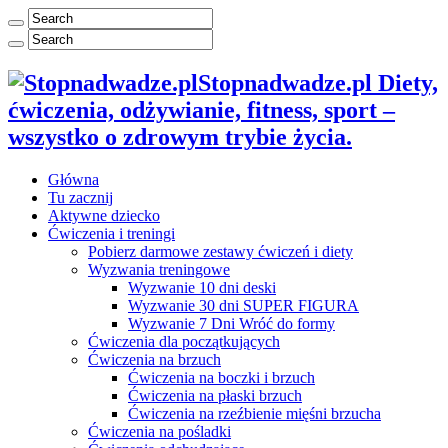
Stopnadwadze.pl Diety,
ćwiczenia, odżywianie, fitness, sport –
wszystko o zdrowym trybie życia.
Główna
Tu zacznij
Aktywne dziecko
Ćwiczenia i treningi
Pobierz darmowe zestawy ćwiczeń i diety
Wyzwania treningowe
Wyzwanie 10 dni deski
Wyzwanie 30 dni SUPER FIGURA
Wyzwanie 7 Dni Wróć do formy
Ćwiczenia dla początkujących
Ćwiczenia na brzuch
Ćwiczenia na boczki i brzuch
Ćwiczenia na płaski brzuch
Ćwiczenia na rzeźbienie mięśni brzucha
Ćwiczenia na pośladki