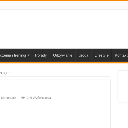
czenia i treningi
Porady
Odżywianie
Uroda
Lifestyle
Kontakt
eningiem
 komentarz
246 Wyświetlenia