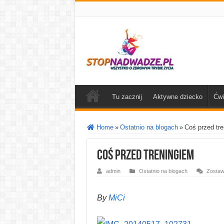
Tu zacznij
Aktywne dziecko
Ćwi
Home
»
Ostatnio na blogach
»
Coś przed tr
Coś przed treningiem
admin
Ostatnio na blogach
Zostaw
By
MiCi