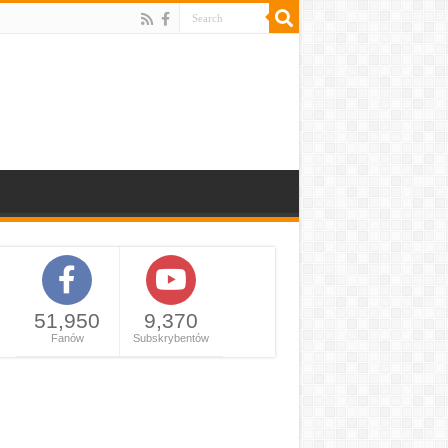
51,950
9,370
Fanów
Subskrybentów