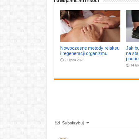
Powiązane artykuły
Nowoczesne metody relaksu
Jak bu
i regeneracji organizmu
na sta
podno
22 lipca 2026
14 li
Subskrybuj