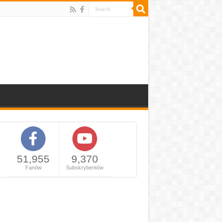
51,955
9,370
Fanów
Subskrybentów