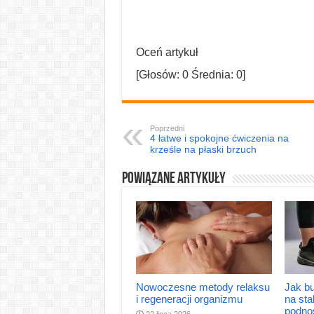
Oceń artykuł
[Głosów:
0
Średnia:
0
]
Poprzedni
4 łatwe i spokojne ćwiczenia na
krześle na płaski brzuch
Powiązane artykuły
Nowoczesne metody relaksu
Jak bu
i regeneracji organizmu
na sta
podno
22 lipca 2026