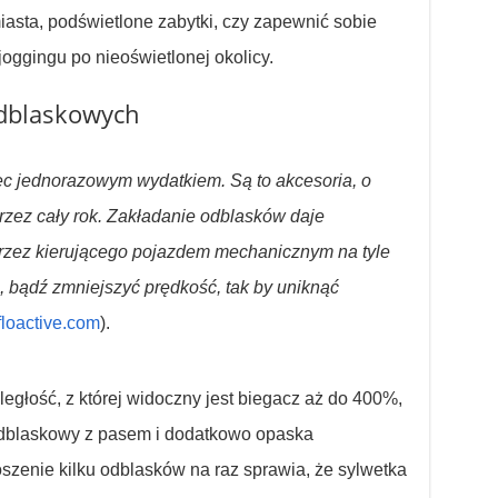
asta, podświetlone zabytki, czy zapewnić sobie
oggingu po nieoświetlonej okolicy.
dblaskowych
c jednorazowym wydatkiem. Są to akcesoria, o
rzez cały rok. Zakładanie odblasków daje
rzez kierującego pojazdem mechanicznym na tyle
 bądź zmniejszyć prędkość, tak by uniknąć
floactive.com
).
głość, z której widoczny jest biegacz aż do 400%,
t odblaskowy z pasem i dodatkowo opaska
zenie kilku odblasków na raz sprawia, że sylwetka