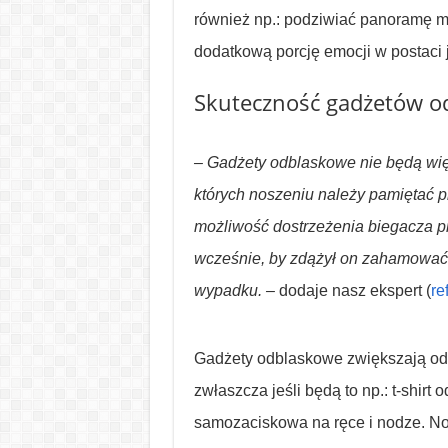
również np.: podziwiać panoramę mi
dodatkową porcję emocji w postaci j
Skuteczność gadżetów o
– Gadżety odblaskowe nie będą wię
których noszeniu należy pamiętać p
możliwość dostrzeżenia biegacza p
wcześnie, by zdążył on zahamować,
wypadku. –
dodaje nasz ekspert (
re
Gadżety odblaskowe zwiększają odle
zwłaszcza jeśli będą to np.: t-shir
samozaciskowa na ręce i nodze. Nos