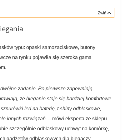
Zwiń
iegania
asków typu: opaski samozaciskowe, butony
awcze na rynku pojawiła się szeroka gama
om.
podwójne zadanie. Po pierwsze zapewniają
awiają, że bieganie staje się bardziej komfortowe.
sznurówki led na baterię, t-shirty odblaskowe,
le innych rozwiązań.
– mówi eksperta ze sklepu
obie szczególnie odblaskowy uchwyt na komórkę,
wych gadżetów odblaskowych dla biegaczy