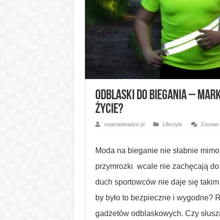
Odblaski do biegania – ma
życie?
stopnadwadze.pl
Lifestyle
Zostaw
Moda na bieganie nie słabnie mimo 
przymrozki wcale nie zachęcają do 
duch sportowców nie daje się takim
by było to bezpieczne i wygodne? 
gadżetów odblaskowych. Czy słuszn