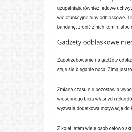
uzupełniają również ledowe uchwyt
wielofunkcyjne tuby odblaskowe. T
bandanę, zrobić z nich komin, albo 
Gadżety odblaskowe ni
Zapotrzebowanie na gadżety odblas
staje się bieganie nocą. Zimą jest 
Zmiana czasu nie pozostawia wybor
wiosennego bicia własnych rekordó
wyzwala dodatkową motywację do k
Z kolei latem wiele osób celowo skrz