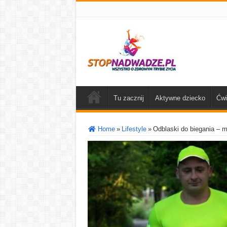
Tu zacznij
Aktywne dziecko
Ćwi
Home
»
Lifestyle
»
Odblaski do biegania – 