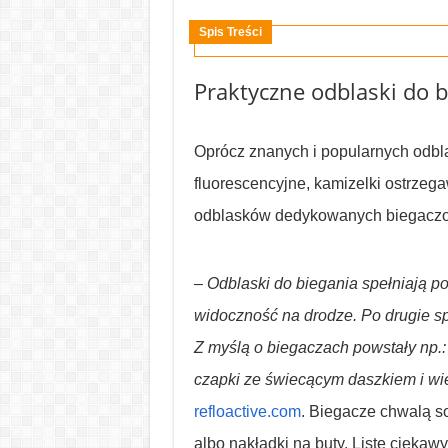
Spis Treści
Praktyczne odblaski do b
Oprócz znanych i popularnych odbl
fluorescencyjne, kamizelki ostrzeg
odblasków dedykowanych biegacz
–
Odblaski do biegania spełniają 
widoczność na drodze. Po drugie spr
Z myślą o biegaczach powstały np.: 
czapki ze świecącym daszkiem i wie
refloactive.com
. Biegacze chwalą s
albo nakładki na buty. Listę cieka