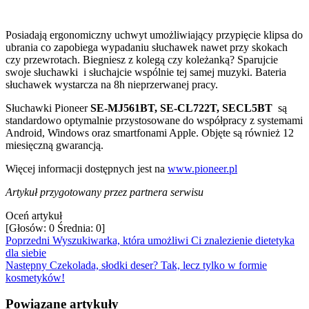
Posiadają ergonomiczny uchwyt umożliwiający przypięcie klipsa do
ubrania co zapobiega wypadaniu słuchawek nawet przy skokach
czy przewrotach. Biegniesz z kolegą czy koleżanką? Sparujcie
swoje słuchawki i słuchajcie wspólnie tej samej muzyki. Bateria
słuchawek wystarcza na 8h nieprzerwanej pracy.
Słuchawki Pioneer
SE-MJ561BT, SE-CL722T, SECL5BT
są
standardowo optymalnie przystosowane do współpracy z systemami
Android, Windows oraz smartfonami Apple. Objęte są również 12
miesięczną gwarancją.
Więcej informacji dostępnych jest na
www.pioneer.pl
Artykuł przygotowany przez partnera serwisu
Oceń artykuł
[Głosów:
0
Średnia:
0
]
Poprzedni
Wyszukiwarka, która umożliwi Ci znalezienie dietetyka
dla siebie
Następny
Czekolada, słodki deser? Tak, lecz tylko w formie
kosmetyków!
Powiązane artykuły