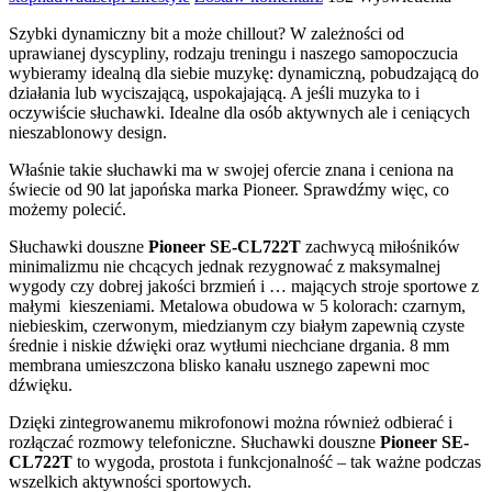
Szybki dynamiczny bit a może chillout? W zależności od
uprawianej dyscypliny, rodzaju treningu i naszego samopoczucia
wybieramy idealną dla siebie muzykę: dynamiczną, pobudzającą do
działania lub wyciszającą, uspokajającą. A jeśli muzyka to i
oczywiście słuchawki. Idealne dla osób aktywnych ale i ceniących
nieszablonowy design.
Właśnie takie słuchawki ma w swojej ofercie znana i ceniona na
świecie od 90 lat japońska marka Pioneer. Sprawdźmy więc, co
możemy polecić.
Słuchawki douszne
Pioneer SE-CL722T
zachwycą miłośników
minimalizmu nie chcących jednak rezygnować z maksymalnej
wygody czy dobrej jakości brzmień i … mających stroje sportowe z
małymi kieszeniami. Metalowa obudowa w 5 kolorach: czarnym,
niebieskim, czerwonym, miedzianym czy białym zapewnią czyste
średnie i niskie dźwięki oraz wytłumi niechciane drgania. 8 mm
membrana umieszczona blisko kanału usznego zapewni moc
dźwięku.
Dzięki zintegrowanemu mikrofonowi można również odbierać i
rozłączać rozmowy telefoniczne. Słuchawki douszne
Pioneer SE-
CL722T
to wygoda, prostota i funkcjonalność – tak ważne podczas
wszelkich aktywności sportowych.