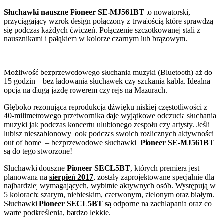
Słuchawki nauszne Pioneer SE-MJ561BT
to nowatorski,
przyciągający wzrok design połączony z trwałością które sprawdzą
się podczas każdych ćwiczeń. Połączenie szczotkowanej stali z
nausznikami i pałąkiem w kolorze czarnym lub brązowym.
Możliwość bezprzewodowego słuchania muzyki (Bluetooth) aż do
15 godzin – bez ładowania słuchawek czy szukania kabla. Idealna
opcja na długą jazdę rowerem czy rejs na Mazurach.
Głęboko rezonująca reprodukcja dźwięku niskiej częstotliwości z
40-milimetrowego przetwornika daje wyjątkowe odczucia słuchania
muzyki jak podczas koncertu ulubionego zespołu czy artysty. Jeśli
lubisz nieszablonowy look podczas swoich rozlicznych aktywności
out of home – bezprzewodowe słuchawki
Pioneer SE-MJ561BT
są do tego stworzone!
Słuchawki douszne
Pioneer SECL5BT
, których premiera jest
planowana na
sierpień 2017
, zostały zaprojektowane specjalnie dla
najbardziej wymagających, wybitnie aktywnych osób. Występują w
5 kolorach: szarym, niebieskim, czerwonym, zielonym oraz białym.
Słuchawki
Pioneer SECL5BT są
odporne na zachlapania oraz co
warte podkreślenia, bardzo lekkie.