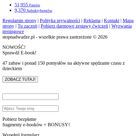
51,955
Fanów
9,370
Subskrybentów
Regulamin strony
|
Polityka prywatności
|
Reklama
|
Kontakt
|
Mapa
strony
|
Tu zacznij
|
Pobierz darmowe zestawy ćwiczeń
|
Wyzwania
treningowe
stopnadwadze.pl - wszelkie prawa zastrzeżone © 2026
NOWOŚĆ!
Sprawdź E-book!
47 zabaw i ponad 150 pomysłów na aktywne spędzanie czasu z
dzieckiem
ZOBACZ TUTAJ!
Pobierz bezpłatne
fragmenty e-booków + BONUSY!
Wypełnij formularz.