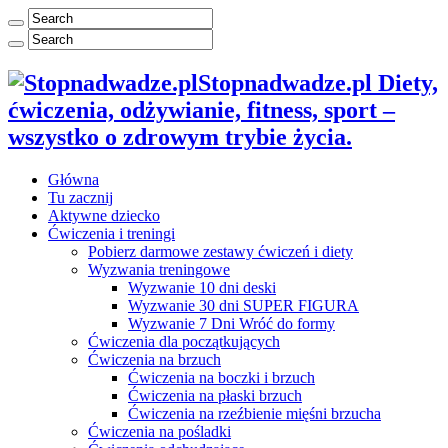
Stopnadwadze.pl Diety,
ćwiczenia, odżywianie, fitness, sport –
wszystko o zdrowym trybie życia.
Główna
Tu zacznij
Aktywne dziecko
Ćwiczenia i treningi
Pobierz darmowe zestawy ćwiczeń i diety
Wyzwania treningowe
Wyzwanie 10 dni deski
Wyzwanie 30 dni SUPER FIGURA
Wyzwanie 7 Dni Wróć do formy
Ćwiczenia dla początkujących
Ćwiczenia na brzuch
Ćwiczenia na boczki i brzuch
Ćwiczenia na płaski brzuch
Ćwiczenia na rzeźbienie mięśni brzucha
Ćwiczenia na pośladki