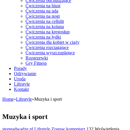
Ćwiczenia odchudzające
Ćwiczenia na biust
Ćwiczenia na uda
Ćwiczenia na nogi
Ćwiczenia na cellulit
Ćwiczenia na kolana
Ćwiczenia na kręgosłup
Ćwiczenia na łydki
Ćwiczenia dla kobiet w ciąży
Ćwiczenia rozciągające
Ćwiczenia wyszczuplające
Rozgrzewki
Gry Fitness
Porady
Odżywianie
Uroda
Lifestyle
Kontakt
Home
»
Lifestyle
»
Muzyka i sport
Muzyka i sport
stopnadwadze.pl
Lifestyle
Zostaw komentarz
132 Wyświetlenia