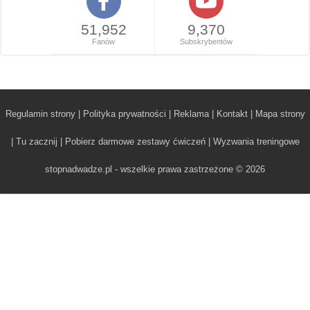
51,952
9,370
Fanów
Subskrybentów
Regulamin strony
|
Polityka prywatności
|
Reklama
|
Kontakt
|
Mapa strony
|
Tu zacznij
|
Pobierz darmowe zestawy ćwiczeń
|
Wyzwania treningowe
stopnadwadze.pl - wszelkie prawa zastrzeżone © 2026