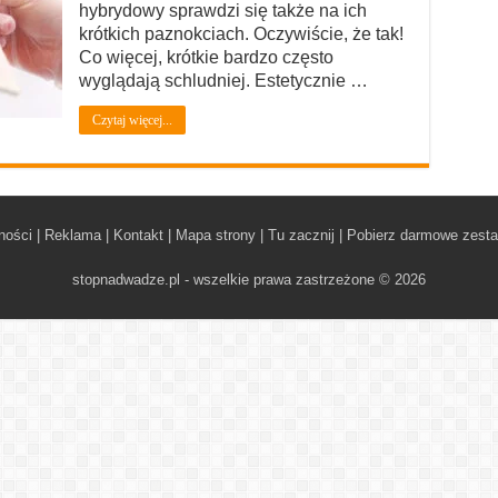
hybrydowy sprawdzi się także na ich
krótkich paznokciach. Oczywiście, że tak!
Co więcej, krótkie bardzo często
wyglądają schludniej. Estetycznie …
Czytaj więcej...
ności
|
Reklama
|
Kontakt
|
Mapa strony
|
Tu zacznij
|
Pobierz darmowe zest
stopnadwadze.pl - wszelkie prawa zastrzeżone © 2026