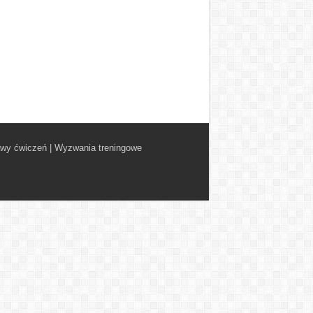
awy ćwiczeń
|
Wyzwania treningowe