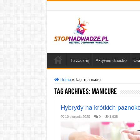
Tu zacznij
Aktywne dziecko
Ćwi
Home
»
Tag:
manicure
Tag Archives:
manicure
Hybrydy na krótkich paznokc
10 sierpnia 2020
0
1,938