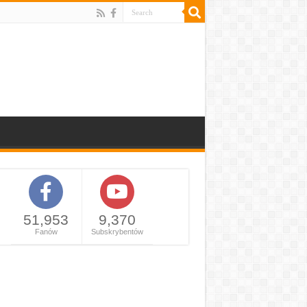
51,953
9,370
Fanów
Subskrybentów