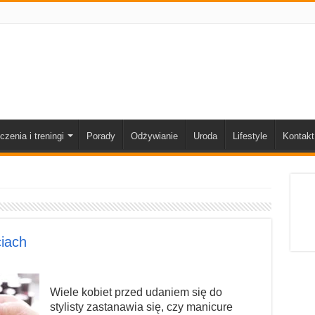
czenia i treningi
Porady
Odżywianie
Uroda
Lifestyle
Kontakt
iach
Wiele kobiet przed udaniem się do
stylisty zastanawia się, czy manicure